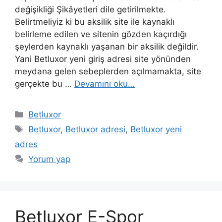
değişikliği Şikâyetleri dile getirilmekte.
Belirtmeliyiz ki bu aksilik site ile kaynaklı
belirleme edilen ve sitenin gözden kaçırdığı
şeylerden kaynaklı yaşanan bir aksilik değildir.
Yani Betluxor yeni giriş adresi site yönünden
meydana gelen sebeplerden açılmamakta, site
gerçekte bu …
Devamını oku…
Kategoriler
Betluxor
Etiketler
Betluxor
,
Betluxor adresi
,
Betluxor yeni
adres
Yorum yap
Betluxor E-Spor