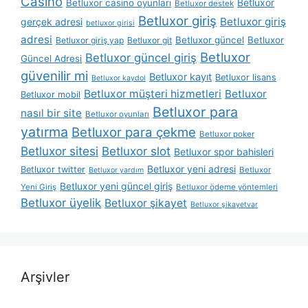
Casino
Betluxor
Betluxor casino oyunları
Betluxor destek
Betluxor giriş
Betluxor giriş
gerçek adresi
betluxor girisi
adresi
Betluxor güncel
Betluxor
Betluxor giriş yap
Betluxor git
Betluxor
Betluxor güncel giriş
Güncel Adresi
güvenilir mi
Betluxor kayıt
Betluxor lisans
Betluxor kaydol
Betluxor müşteri hizmetleri
Betluxor
Betluxor mobil
Betluxor para
nasıl bir site
Betluxor oyunları
yatırma
Betluxor para çekme
Betluxor poker
Betluxor sitesi
Betluxor slot
Betluxor spor bahisleri
Betluxor yeni adresi
Betluxor twitter
Betluxor
Betluxor yardım
Betluxor yeni güncel giriş
Yeni Giriş
Betluxor ödeme yöntemleri
Betluxor üyelik
Betluxor şikayet
Betluxor şikayetvar
Arşivler