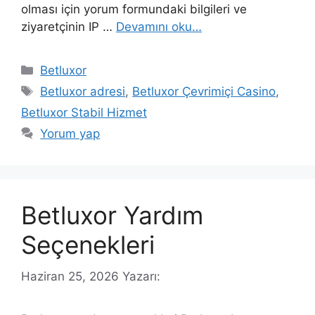
olması için yorum formundaki bilgileri ve
ziyaretçinin IP …
Devamını oku…
Kategoriler
Betluxor
Etiketler
Betluxor adresi
,
Betluxor Çevrimiçi Casino
,
Betluxor Stabil Hizmet
Yorum yap
Betluxor Yardım
Seçenekleri
Haziran 25, 2026
Yazarı: