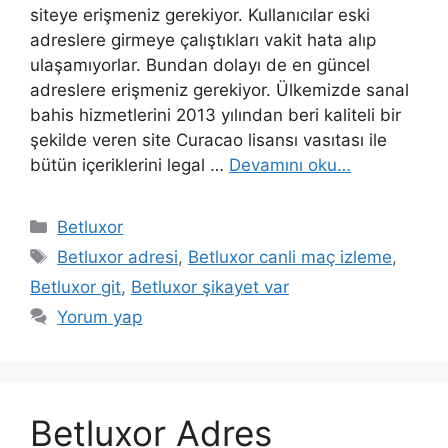
siteye erişmeniz gerekiyor. Kullanıcılar eski
adreslere girmeye çalıştıkları vakit hata alıp
ulaşamıyorlar. Bundan dolayı de en güncel
adreslere erişmeniz gerekiyor. Ülkemizde sanal
bahis hizmetlerini 2013 yılından beri kaliteli bir
şekilde veren site Curacao lisansı vasıtası ile
bütün içeriklerini legal …
Devamını oku…
Kategoriler
Betluxor
Etiketler
Betluxor adresi
,
Betluxor canli maç izleme
,
Betluxor git
,
Betluxor şikayet var
Yorum yap
Betluxor Adres