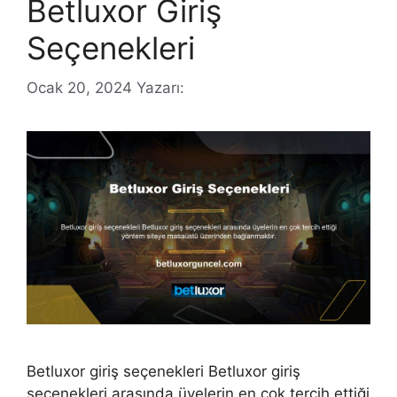
Betluxor Giriş
Seçenekleri
Ocak 20, 2024
Yazarı:
Betluxor giriş seçenekleri Betluxor giriş
seçenekleri arasında üyelerin en çok tercih ettiği