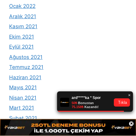
Ocak 2022
Aralık 2021
Kasım 2021
Ekim 2021
Eylül 2021
Ağustos 2021
Temmuz 2021
Haziran 2021
Mayıs 2021
Nisan 2021
Mart 2021
Şubat 2021
×
Ocak 2021