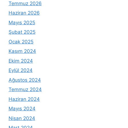
Temmuz 2026
Haziran 2026
Mayıs 2025
Şubat 2025
Ocak 2025
Kasım 2024
Ekim 2024
Eylül 2024
Ağustos 2024
Temmuz 2024
Haziran 2024
Mayıs 2024
Nisan 2024
Mart 2024