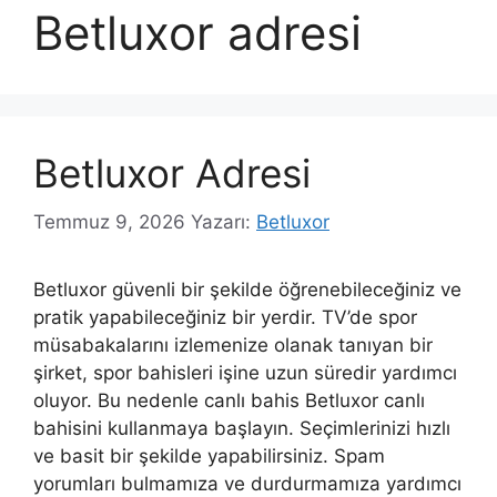
Betluxor adresi
Betluxor Adresi
Temmuz 9, 2026
Yazarı:
Betluxor
Betluxor güvenli bir şekilde öğrenebileceğiniz ve
pratik yapabileceğiniz bir yerdir. TV’de spor
müsabakalarını izlemenize olanak tanıyan bir
şirket, spor bahisleri işine uzun süredir yardımcı
oluyor. Bu nedenle canlı bahis Betluxor canlı
bahisini kullanmaya başlayın. Seçimlerinizi hızlı
ve basit bir şekilde yapabilirsiniz. Spam
yorumları bulmamıza ve durdurmamıza yardımcı