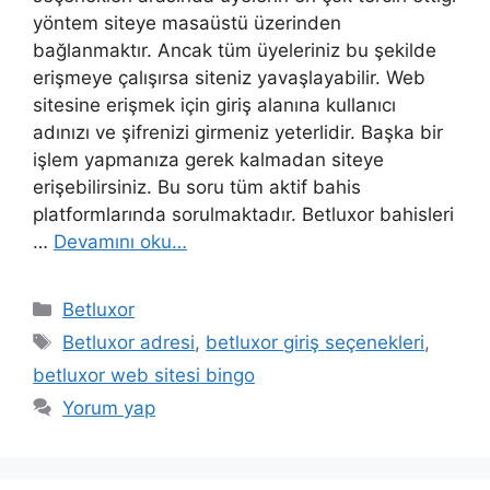
yöntem siteye masaüstü üzerinden
bağlanmaktır. Ancak tüm üyeleriniz bu şekilde
erişmeye çalışırsa siteniz yavaşlayabilir. Web
sitesine erişmek için giriş alanına kullanıcı
adınızı ve şifrenizi girmeniz yeterlidir. Başka bir
işlem yapmanıza gerek kalmadan siteye
erişebilirsiniz. Bu soru tüm aktif bahis
platformlarında sorulmaktadır. Betluxor bahisleri
…
Devamını oku…
Kategoriler
Betluxor
Etiketler
Betluxor adresi
,
betluxor giriş seçenekleri
,
betluxor web sitesi bingo
Yorum yap