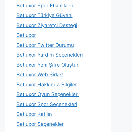
Betluxor Spor Etkinlikleri
Betluxor Türkiye Güveni
Betluxor Ziyaretçi Desteği
Betluxor
Betluxor Twitter Durumu
Betluxor Yardım Seçenekleri
Betluxor Yeni Şifre Oluştur
Betluxor Web Şirket
Betluxor Hakkında Bilgiler
Betluxor Oyun Seçenekleri
Betluxor Spor Seçenekleri
Betluxor Katılın
Betluxor Seçenekler