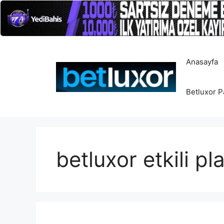
İçeriğe
atla
Anasayfa
Betluxor 
betluxor etkili pl