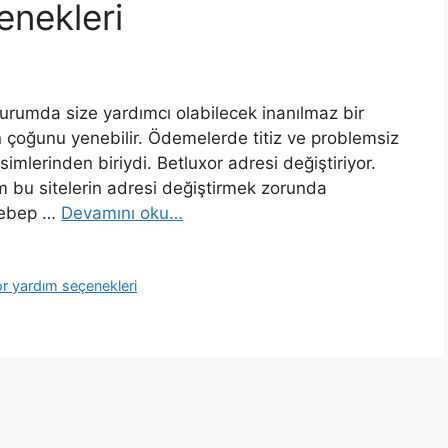
enekleri
urumda size yardımcı olabilecek inanılmaz bir
inin çoğunu yenebilir. Ödemelerde titiz ve problemsiz
simlerinden biriydi. Betluxor adresi değiştiriyor.
üm bu sitelerin adresi değiştirmek zorunda
sebep …
Devamını oku…
or yardım seçenekleri