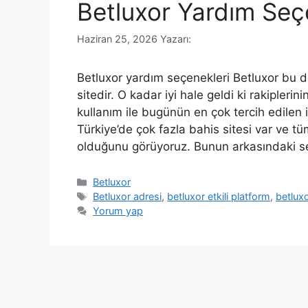
Betluxor Yardım Seç
Haziran 25, 2026
Yazarı:
Betluxor yardım seçenekleri Betluxor bu d
sitedir. O kadar iyi hale geldi ki rakipler
kullanım ile bugünün en çok tercih edilen i
Türkiye’de çok fazla bahis sitesi var ve t
olduğunu görüyoruz. Bunun arkasındaki 
Kategoriler
Betluxor
Etiketler
Betluxor adresi
,
betluxor etkili platform
,
betlux
Yorum yap