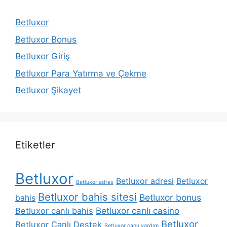
Betluxor
Betluxor Bonus
Betluxor Giriş
Betluxor Para Yatırma ve Çekme
Betluxor Şikayet
Etiketler
Betluxor
Betluxor adresi
Betluxor
Betluxor adres
Betluxor bahis sitesi
Betluxor bonus
bahis
Betluxor canlı bahis
Betluxor canlı casino
Betluxor
Betluxor Canlı Destek
Betluxor canlı yardım