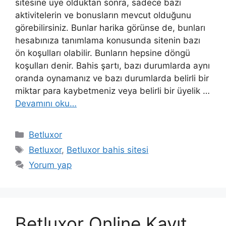
sitesine üye olduktan sonra, sadece bazı
aktivitelerin ve bonusların mevcut olduğunu
görebilirsiniz. Bunlar harika görünse de, bunları
hesabınıza tanımlama konusunda sitenin bazı
ön koşulları olabilir. Bunların hepsine döngü
koşulları denir. Bahis şartı, bazı durumlarda aynı
oranda oynamanız ve bazı durumlarda belirli bir
miktar para kaybetmeniz veya belirli bir üyelik …
Devamını oku…
Kategoriler
Betluxor
Etiketler
Betluxor
,
Betluxor bahis sitesi
Yorum yap
Betluxor Online Kayıt