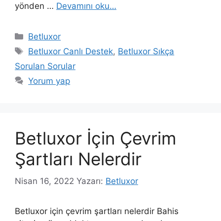
yönden …
Devamını oku…
Kategoriler
Betluxor
Etiketler
Betluxor Canlı Destek
,
Betluxor Sıkça
Sorulan Sorular
Yorum yap
Betluxor İçin Çevrim
Şartları Nelerdir
Nisan 16, 2022
Yazarı:
Betluxor
Betluxor için çevrim şartları nelerdir Bahis