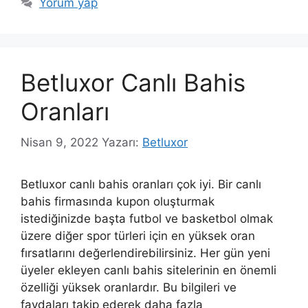
Yorum yap
Betluxor Canlı Bahis
Oranları
Nisan 9, 2022
Yazarı:
Betluxor
Betluxor canlı bahis oranları çok iyi. Bir canlı
bahis firmasında kupon oluşturmak
istediğinizde başta futbol ve basketbol olmak
üzere diğer spor türleri için en yüksek oran
fırsatlarını değerlendirebilirsiniz. Her gün yeni
üyeler ekleyen canlı bahis sitelerinin en önemli
özelliği yüksek oranlardır. Bu bilgileri ve
faydaları takip ederek daha fazla