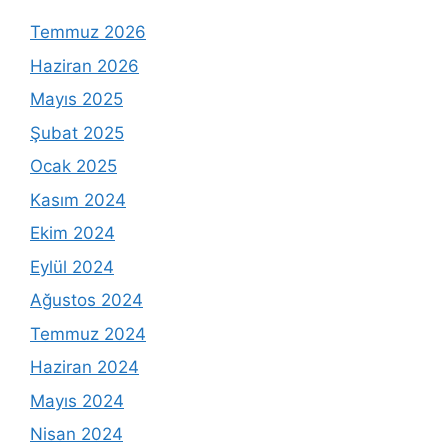
Temmuz 2026
Haziran 2026
Mayıs 2025
Şubat 2025
Ocak 2025
Kasım 2024
Ekim 2024
Eylül 2024
Ağustos 2024
Temmuz 2024
Haziran 2024
Mayıs 2024
Nisan 2024