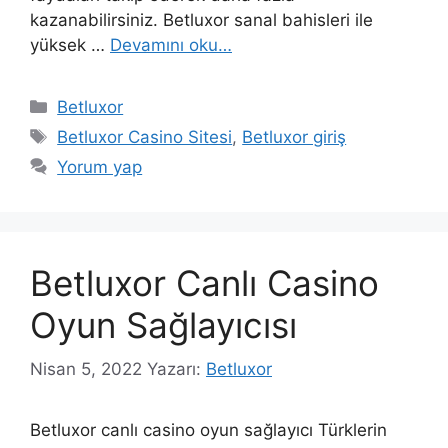
kazanabilirsiniz. Betluxor sanal bahisleri ile
yüksek …
Devamını oku…
Kategoriler
Betluxor
Etiketler
Betluxor Casino Sitesi
,
Betluxor giriş
Yorum yap
Betluxor Canlı Casino
Oyun Sağlayıcısı
Nisan 5, 2022
Yazarı:
Betluxor
Betluxor canlı casino oyun sağlayıcı Türklerin