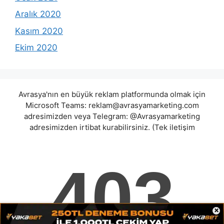
Aralık 2020
Kasım 2020
Ekim 2020
Avrasya'nın en büyük reklam platformunda olmak için
Microsoft Teams:
reklam@avrasyamarketing.com
adresimizden veya Telegram: @Avrasyamarketing
adresimizden irtibat kurabilirsiniz. (Tek iletişim
adreslerimiz teams / telegram ve mail adresimizdir.
Harici hiçbir iletişim adresimiz bulunmamaktadır.
Lütfen itibar etmeyiniz.) Türkiye yasalarına göre 7258
sayılı kanun uyarınca yasa dışı bahis oynamanın
cezaları mevcuttur. Şu an bulunduğunuz site hiç bir
şekilde illegal bahis oyunları oynatmıyor ve oynamaya
aracı olmuyordur.
betci
|
martesbet
|
betmoi
|
ne10bet
×
|
casilot
|
casinowon
|
istekbet
|
zodiacbet