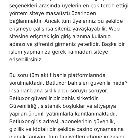
seçenekleri arasında üyelerin en çok tercih ettiği
yöntem siteye masaüstü üzerinden
bağlanmaktır. Ancak tüm üyeleriniz bu şekilde
erişmeye çalışırsa siteniz yavaşlayabilir. Web
sitesine erişmek için giriş alanına kullanıcı
adınızı ve şifrenizi girmeniz yeterlidir. Başka bir
işlem yapmanıza gerek kalmadan siteye
erişebilirsiniz.
Bu soru tüm aktif bahis platformlarında
sorulmaktadır. Betluxor bahisleri güvenilir midir?
İnsanlar bana sıklıkla bu soruyu soruyor.
Betluxor güvenilir bir bahis şirketidir.
Güvenilirliği, sistemik boşluklar ve altyapıya
yapılan önemli yatırımlarla kanıtlanmaktadır.
Betluxor giriş adresi, abonelerinin güvenlik,
gizlilik ve iddialı bir şekilde casino oynamasına
olanak tanıyan, tüm faaliyetleri abone imzasını