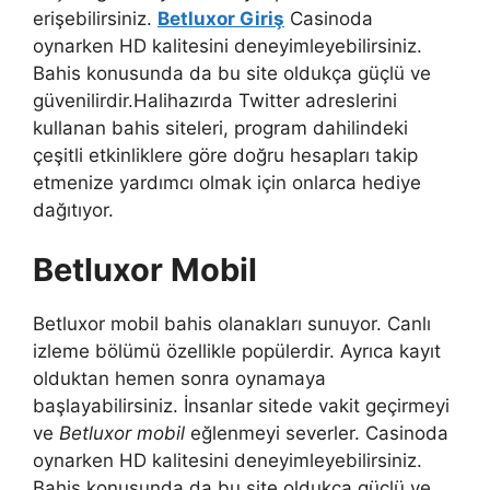
erişebilirsiniz.
Betluxor Giriş
Casinoda
oynarken HD kalitesini deneyimleyebilirsiniz.
Bahis konusunda da bu site oldukça güçlü ve
güvenilirdir.Halihazırda Twitter adreslerini
kullanan bahis siteleri, program dahilindeki
çeşitli etkinliklere göre doğru hesapları takip
etmenize yardımcı olmak için onlarca hediye
dağıtıyor.
Betluxor Mobil
Betluxor mobil bahis olanakları sunuyor. Canlı
izleme bölümü özellikle popülerdir. Ayrıca kayıt
olduktan hemen sonra oynamaya
başlayabilirsiniz. İnsanlar sitede vakit geçirmeyi
ve
Betluxor mobil
eğlenmeyi severler. Casinoda
oynarken HD kalitesini deneyimleyebilirsiniz.
Bahis konusunda da bu site oldukça güçlü ve