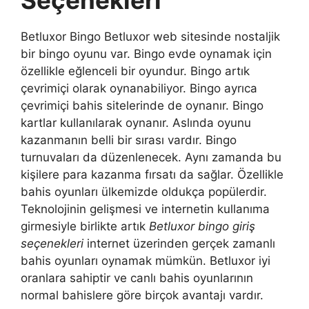
Betluxor Bingo Betluxor web sitesinde nostaljik
bir bingo oyunu var. Bingo evde oynamak için
özellikle eğlenceli bir oyundur. Bingo artık
çevrimiçi olarak oynanabiliyor. Bingo ayrıca
çevrimiçi bahis sitelerinde de oynanır. Bingo
kartlar kullanılarak oynanır. Aslında oyunu
kazanmanın belli bir sırası vardır. Bingo
turnuvaları da düzenlenecek. Aynı zamanda bu
kişilere para kazanma fırsatı da sağlar. Özellikle
bahis oyunları ülkemizde oldukça popülerdir.
Teknolojinin gelişmesi ve internetin kullanıma
girmesiyle birlikte artık
Betluxor bingo giriş
seçenekleri
internet üzerinden gerçek zamanlı
bahis oyunları oynamak mümkün. Betluxor iyi
oranlara sahiptir ve canlı bahis oyunlarının
normal bahislere göre birçok avantajı vardır.