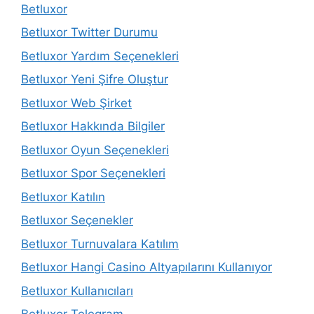
Betluxor
Betluxor Twitter Durumu
Betluxor Yardım Seçenekleri
Betluxor Yeni Şifre Oluştur
Betluxor Web Şirket
Betluxor Hakkında Bilgiler
Betluxor Oyun Seçenekleri
Betluxor Spor Seçenekleri
Betluxor Katılın
Betluxor Seçenekler
Betluxor Turnuvalara Katılım
Betluxor Hangi Casino Altyapılarını Kullanıyor
Betluxor Kullanıcıları