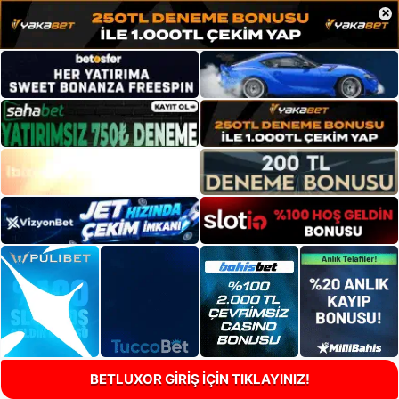
×
BETLUXOR GİRİŞ İÇİN TIKLAYINIZ!