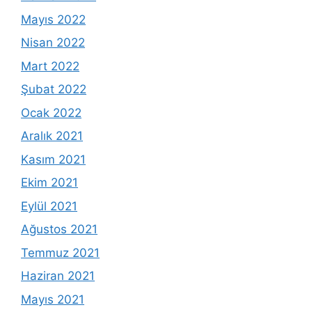
Mayıs 2022
Nisan 2022
Mart 2022
Şubat 2022
Ocak 2022
Aralık 2021
Kasım 2021
Ekim 2021
Eylül 2021
Ağustos 2021
Temmuz 2021
Haziran 2021
Mayıs 2021