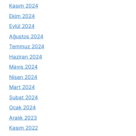
Kasım 2024
Ekim 2024
Eylül 2024
Ağustos 2024
Temmuz 2024
Haziran 2024
Mayıs 2024
Nisan 2024
Mart 2024
Şubat 2024
Ocak 2024
Aralık 2023
Kasım 2022