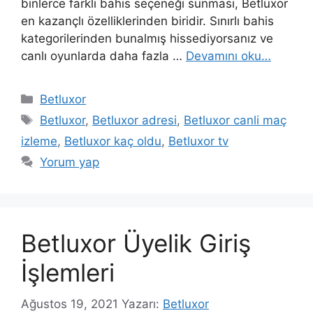
binlerce farklı bahis seçeneği sunması, Betluxor
en kazançlı özelliklerinden biridir. Sınırlı bahis
kategorilerinden bunalmış hissediyorsanız ve
canlı oyunlarda daha fazla …
Devamını oku…
Kategoriler
Betluxor
Etiketler
Betluxor
,
Betluxor adresi
,
Betluxor canli maç
izleme
,
Betluxor kaç oldu
,
Betluxor tv
Yorum yap
Betluxor Üyelik Giriş
İşlemleri
Ağustos 19, 2021
Yazarı:
Betluxor