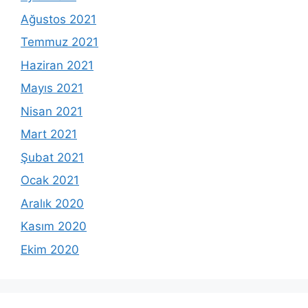
Ağustos 2021
Temmuz 2021
Haziran 2021
Mayıs 2021
Nisan 2021
Mart 2021
Şubat 2021
Ocak 2021
Aralık 2020
Kasım 2020
Ekim 2020