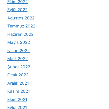
Ekim 2022
Eylül 2022
Ağustos 2022
Temmuz 2022
Haziran 2022
Mayıs 2022
Nisan 2022
Mart 2022
Şubat 2022
Ocak 2022
Aralık 2021
Kasım 2021
Ekim 2021
Eylül 2021