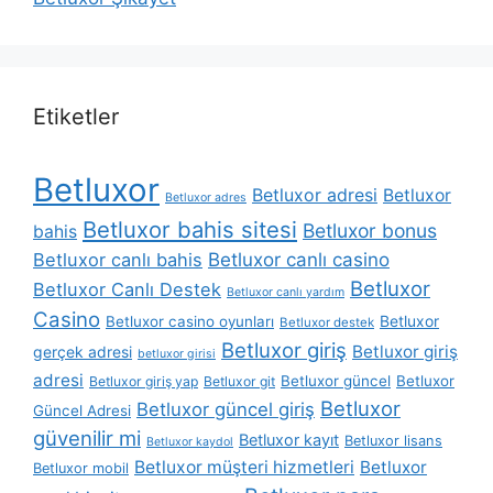
Etiketler
Betluxor
Betluxor adresi
Betluxor
Betluxor adres
Betluxor bahis sitesi
Betluxor bonus
bahis
Betluxor canlı bahis
Betluxor canlı casino
Betluxor
Betluxor Canlı Destek
Betluxor canlı yardım
Casino
Betluxor
Betluxor casino oyunları
Betluxor destek
Betluxor giriş
Betluxor giriş
gerçek adresi
betluxor girisi
adresi
Betluxor güncel
Betluxor
Betluxor giriş yap
Betluxor git
Betluxor
Betluxor güncel giriş
Güncel Adresi
güvenilir mi
Betluxor kayıt
Betluxor lisans
Betluxor kaydol
Betluxor müşteri hizmetleri
Betluxor
Betluxor mobil