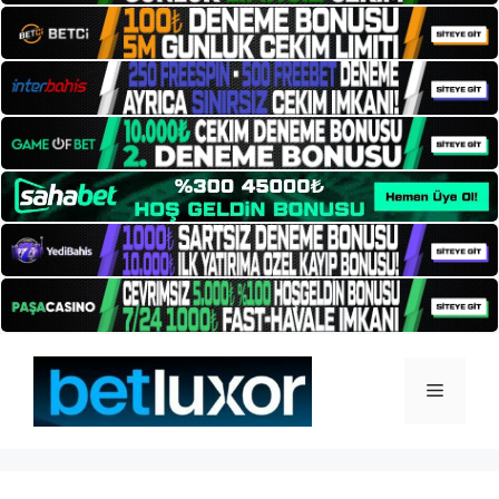
İçeriğe
atla
Menü