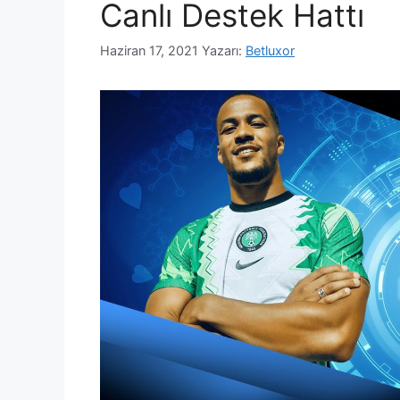
Canlı Destek Hattı
Haziran 17, 2021
Yazarı:
Betluxor