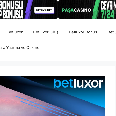
Betluxor
Betluxor Giriş
Betluxor Bonus
Betl
Para Yatırma ve Çekme