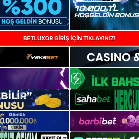
BETLUXOR GİRİŞ İÇİN TIKLAYINIZ!