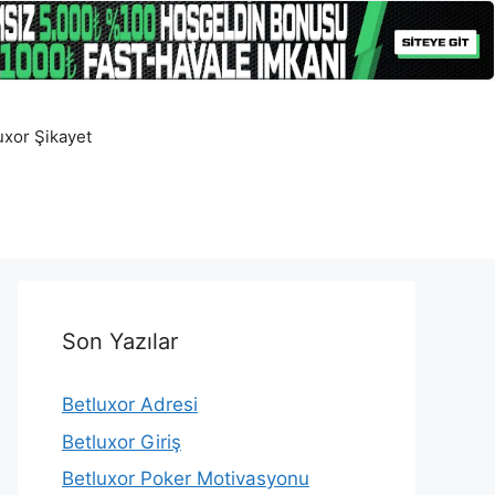
uxor Şikayet
Son Yazılar
Betluxor Adresi
Betluxor Giriş
Betluxor Poker Motivasyonu