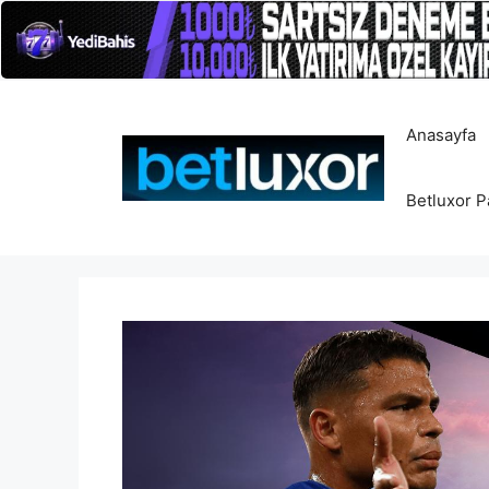
İçeriğe
atla
Anasayfa
Betluxor 