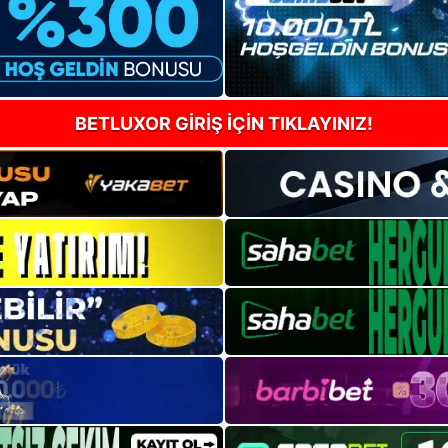
BETLUXOR GİRİŞ İÇİN TIKLAYINIZ!