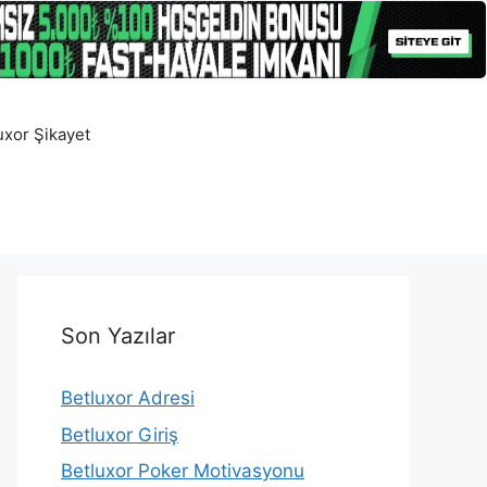
uxor Şikayet
Son Yazılar
Betluxor Adresi
Betluxor Giriş
Betluxor Poker Motivasyonu