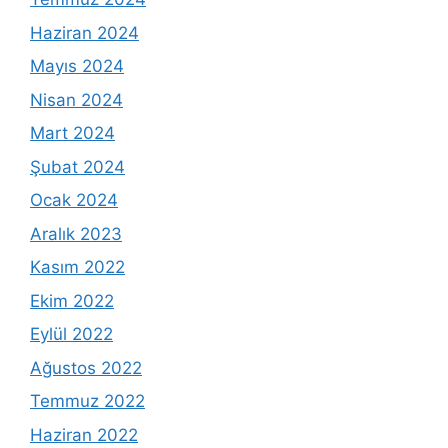
Haziran 2024
Mayıs 2024
Nisan 2024
Mart 2024
Şubat 2024
Ocak 2024
Aralık 2023
Kasım 2022
Ekim 2022
Eylül 2022
Ağustos 2022
Temmuz 2022
Haziran 2022