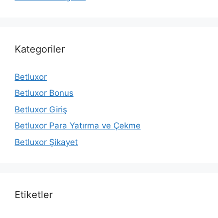
Kategoriler
Betluxor
Betluxor Bonus
Betluxor Giriş
Betluxor Para Yatırma ve Çekme
Betluxor Şikayet
Etiketler