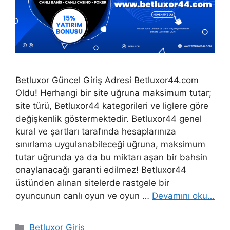
Betluxor Güncel Giriş Adresi Betluxor44.com
Oldu! Herhangi bir site uğruna maksimum tutar;
site türü, Betluxor44 kategorileri ve liglere göre
değişkenlik göstermektedir. Betluxor44 genel
kural ve şartları tarafında hesaplarınıza
sınırlama uygulanabileceği uğruna, maksimum
tutar uğrunda ya da bu miktarı aşan bir bahsin
onaylanacağı garanti edilmez! Betluxor44
üstünden alınan sitelerde rastgele bir
oyuncunun canlı oyun ve oyun …
Devamını oku…
Kategoriler
Betluxor Giriş