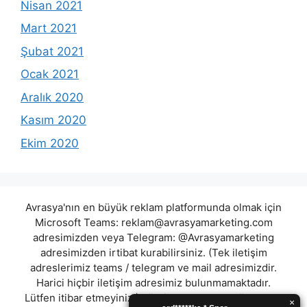
Nisan 2021
Mart 2021
Şubat 2021
Ocak 2021
Aralık 2020
Kasım 2020
Ekim 2020
Avrasya'nın en büyük reklam platformunda olmak için
Microsoft Teams:
reklam@avrasyamarketing.com
adresimizden veya Telegram: @Avrasyamarketing
adresimizden irtibat kurabilirsiniz. (Tek iletişim
adreslerimiz teams / telegram ve mail adresimizdir.
Harici hiçbir iletişim adresimiz bulunmamaktadır.
Lütfen itibar etmeyiniz.) Türkiye yasalarına göre 7258