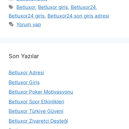
Etiketler
Betluxor
,
Betluxor giriş
,
Betluxor24
,
Betluxor24 giriş
,
Betluxor24 son giriş adresi
Yorum yap
Son Yazılar
Betluxor Adresi
Betluxor Giriş
Betluxor Poker Motivasyonu
Betluxor Spor Etkinlikleri
Betluxor Türkiye Güveni
Betluxor Ziyaretçi Desteği