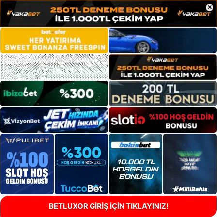
×
BETLUXOR GİRİŞ İÇİN TIKLAYINIZ!