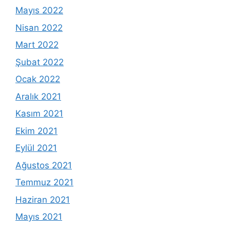
Mayıs 2022
Nisan 2022
Mart 2022
Şubat 2022
Ocak 2022
Aralık 2021
Kasım 2021
Ekim 2021
Eylül 2021
Ağustos 2021
Temmuz 2021
Haziran 2021
Mayıs 2021