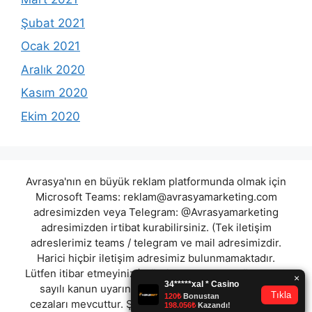
Şubat 2021
Ocak 2021
Aralık 2020
Kasım 2020
Ekim 2020
Avrasya'nın en büyük reklam platformunda olmak için
Microsoft Teams:
reklam@avrasyamarketing.com
adresimizden veya Telegram: @Avrasyamarketing
adresimizden irtibat kurabilirsiniz. (Tek iletişim
adreslerimiz teams / telegram ve mail adresimizdir.
Harici hiçbir iletişim adresimiz bulunmamaktadır.
Lütfen itibar etmeyiniz.) Türkiye yasalarına göre 7258
sayılı kanun uyarınca yasa dışı bahis oynamanın
cezaları mevcuttur. Şu an bulunduğunuz site hiç bir