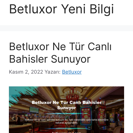
Betluxor Yeni Bilgi
Betluxor Ne Tür Canlı
Bahisler Sunuyor
Kasım 2, 2022
Yazarı:
Betluxor