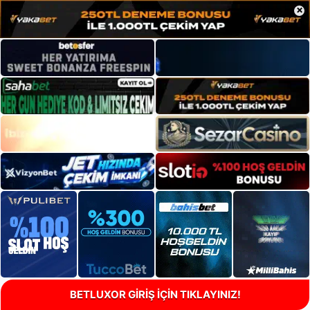
×
BETLUXOR GİRİŞ İÇİN TIKLAYINIZ!