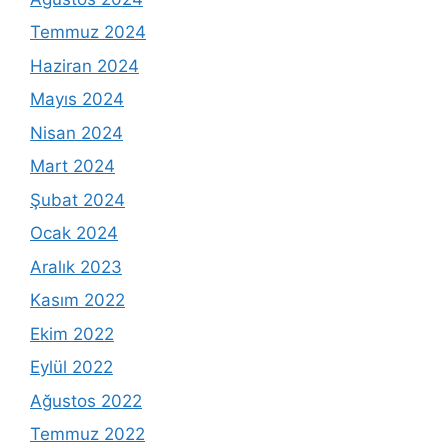
Temmuz 2024
Haziran 2024
Mayıs 2024
Nisan 2024
Mart 2024
Şubat 2024
Ocak 2024
Aralık 2023
Kasım 2022
Ekim 2022
Eylül 2022
Ağustos 2022
Temmuz 2022