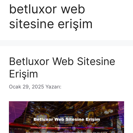
betluxor web
sitesine erişim
Betluxor Web Sitesine
Erişim
Ocak 29, 2025
Yazarı: