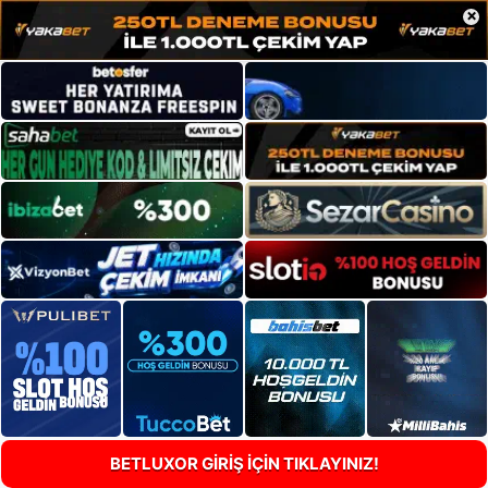
×
BETLUXOR GİRİŞ İÇİN TIKLAYINIZ!