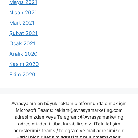
Mayıs 2021
Nisan 2021
Mart 2021
Şubat 2021
Ocak 2021
Aralık 2020
Kasım 2020
Ekim 2020
Avrasya'nın en büyük reklam platformunda olmak için
Microsoft Teams:
reklam@avrasyamarketing.com
adresimizden veya Telegram: @Avrasyamarketing
adresimizden irtibat kurabilirsiniz. (Tek iletişim
adreslerimiz teams / telegram ve mail adresimizdir.
Harici hiçbir iletişim adresimiz bulunmamaktadır.