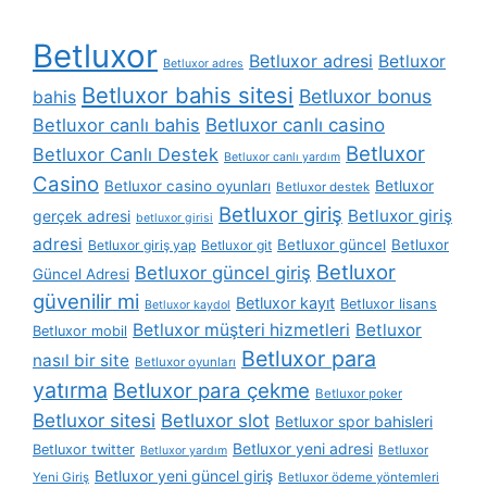
Betluxor
Betluxor adresi
Betluxor
Betluxor adres
Betluxor bahis sitesi
Betluxor bonus
bahis
Betluxor canlı bahis
Betluxor canlı casino
Betluxor
Betluxor Canlı Destek
Betluxor canlı yardım
Casino
Betluxor
Betluxor casino oyunları
Betluxor destek
Betluxor giriş
Betluxor giriş
gerçek adresi
betluxor girisi
adresi
Betluxor güncel
Betluxor
Betluxor giriş yap
Betluxor git
Betluxor
Betluxor güncel giriş
Güncel Adresi
güvenilir mi
Betluxor kayıt
Betluxor lisans
Betluxor kaydol
Betluxor müşteri hizmetleri
Betluxor
Betluxor mobil
Betluxor para
nasıl bir site
Betluxor oyunları
yatırma
Betluxor para çekme
Betluxor poker
Betluxor sitesi
Betluxor slot
Betluxor spor bahisleri
Betluxor yeni adresi
Betluxor twitter
Betluxor
Betluxor yardım
Betluxor yeni güncel giriş
Yeni Giriş
Betluxor ödeme yöntemleri