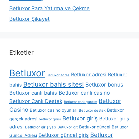
Betluxor Para Yatırma ve Çekme
Betluxor Şikayet
Etiketler
Betluxor
Betluxor adresi
Betluxor
Betluxor adres
Betluxor bahis sitesi
Betluxor bonus
bahis
Betluxor canlı bahis
Betluxor canlı casino
Betluxor
Betluxor Canlı Destek
Betluxor canlı yardım
Casino
Betluxor
Betluxor casino oyunları
Betluxor destek
Betluxor giriş
Betluxor giriş
gerçek adresi
betluxor girisi
adresi
Betluxor güncel
Betluxor
Betluxor giriş yap
Betluxor git
Betluxor
Betluxor güncel giriş
Güncel Adresi