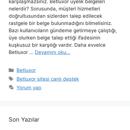
karşılaşmazsınız. Betluxor üyelik belgeleri
nelerdir? Sorusunda, müşteri hizmetleri
doğrultusundan sizlerden talep edilecek
rastgele bir belge bulunmadığını bilmelisiniz.
Bazı kullanıcıların gündeme getirmeye çalıştığı,
üye olurken belge talep ettiği ifadesinin
kuşkusuz bir karşılığı vardır. Daha evvelce
Betluxor …
Devamını oku…
Kategoriler
Betluxor
Etiketler
Betluxor sitesi canlı destek
Yorum yap
Son Yazılar