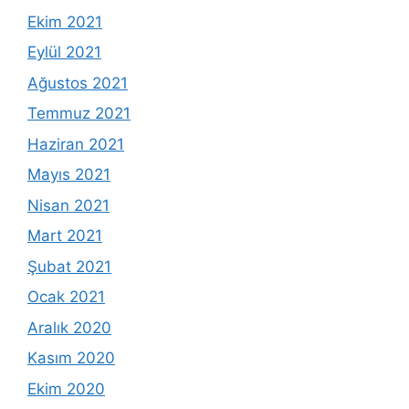
Ekim 2021
Eylül 2021
Ağustos 2021
Temmuz 2021
Haziran 2021
Mayıs 2021
Nisan 2021
Mart 2021
Şubat 2021
Ocak 2021
Aralık 2020
Kasım 2020
Ekim 2020