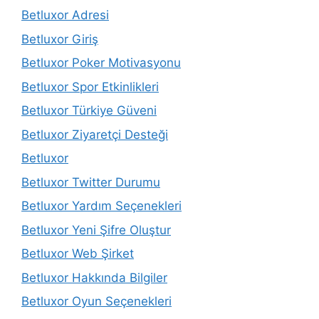
Betluxor Adresi
Betluxor Giriş
Betluxor Poker Motivasyonu
Betluxor Spor Etkinlikleri
Betluxor Türkiye Güveni
Betluxor Ziyaretçi Desteği
Betluxor
Betluxor Twitter Durumu
Betluxor Yardım Seçenekleri
Betluxor Yeni Şifre Oluştur
Betluxor Web Şirket
Betluxor Hakkında Bilgiler
Betluxor Oyun Seçenekleri