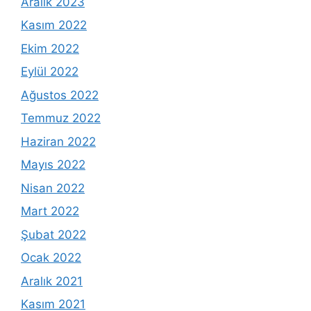
Aralık 2023
Kasım 2022
Ekim 2022
Eylül 2022
Ağustos 2022
Temmuz 2022
Haziran 2022
Mayıs 2022
Nisan 2022
Mart 2022
Şubat 2022
Ocak 2022
Aralık 2021
Kasım 2021