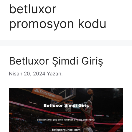
betluxor
promosyon kodu
Betluxor Şimdi Giriş
Nisan 20, 2024
Yazarı: