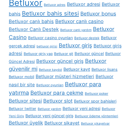
Betluxor
Betluxor adresi
Betluxor
Betluxor adres
Betluxor bahis sitesi
Betluxor bonus
bahis
Betluxor canlı bahis
Betluxor canlı casino
Betluxor
Betluxor Canlı Destek
Betluxor canlı yardım
Casino
Betluxor
Betluxor casino oyunları
Betluxor destek
Betluxor giriş
Betluxor giriş
gerçek adresi
betluxor girisi
adresi
Betluxor güncel
Betluxor
Betluxor giriş yap
Betluxor git
Betluxor
Betluxor güncel giriş
Güncel Adresi
güvenilir mi
Betluxor kayıt
Betluxor lisans
Betluxor kaydol
Betluxor müşteri hizmetleri
Betluxor
Betluxor mobil
Betluxor para
nasıl bir site
Betluxor oyunları
yatırma
Betluxor para çekme
Betluxor poker
Betluxor sitesi
Betluxor slot
Betluxor spor bahisleri
Betluxor yeni adresi
Betluxor twitter
Betluxor
Betluxor yardım
Betluxor yeni güncel giriş
Yeni Giriş
Betluxor ödeme yöntemleri
Betluxor üyelik
Betluxor şikayet
Betluxor şikayetvar