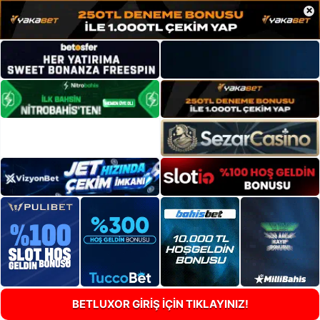
×
BETLUXOR GİRİŞ İÇİN TIKLAYINIZ!