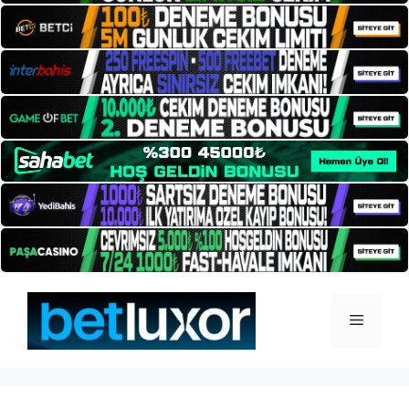
İçeriğe
atla
Menü