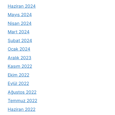
Haziran 2024
Mayıs 2024
Nisan 2024
Mart 2024
Şubat 2024
Ocak 2024
Aralık 2023
Kasım 2022
Ekim 2022
Eylül 2022
Ağustos 2022
Temmuz 2022
Haziran 2022