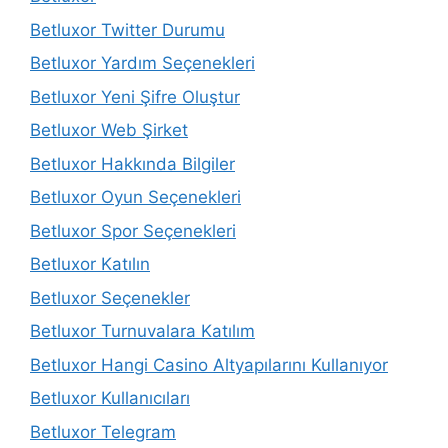
Betluxor Twitter Durumu
Betluxor Yardım Seçenekleri
Betluxor Yeni Şifre Oluştur
Betluxor Web Şirket
Betluxor Hakkında Bilgiler
Betluxor Oyun Seçenekleri
Betluxor Spor Seçenekleri
Betluxor Katılın
Betluxor Seçenekler
Betluxor Turnuvalara Katılım
Betluxor Hangi Casino Altyapılarını Kullanıyor
Betluxor Kullanıcıları
Betluxor Telegram