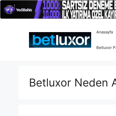
İçeriğe
atla
Anasayfa
Betluxor 
Betluxor Neden A