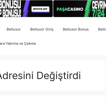
Betluxor
Betluxor Giriş
Betluxor Bonus
Betl
Para Yatırma ve Çekme
dresini Değiştirdi