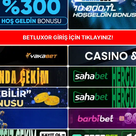
BETLUXOR GİRİŞ İÇİN TIKLAYINIZ!