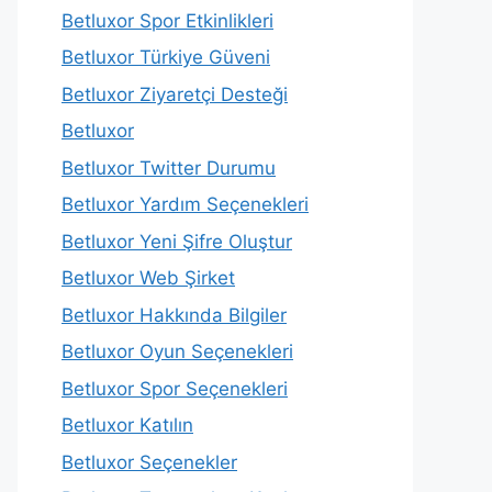
Betluxor Spor Etkinlikleri
Betluxor Türkiye Güveni
Betluxor Ziyaretçi Desteği
Betluxor
Betluxor Twitter Durumu
Betluxor Yardım Seçenekleri
Betluxor Yeni Şifre Oluştur
Betluxor Web Şirket
Betluxor Hakkında Bilgiler
Betluxor Oyun Seçenekleri
Betluxor Spor Seçenekleri
Betluxor Katılın
Betluxor Seçenekler