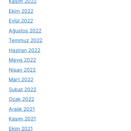
Kasım 2022
Ekim 2022
Eylül 2022
Ağustos 2022
Temmuz 2022
Haziran 2022
Mayıs 2022
Nisan 2022
Mart 2022
Şubat 2022
Ocak 2022
Aralık 2021
Kasım 2021
Ekim 2021