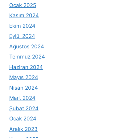
Ocak 2025
Kasım 2024
Ekim 2024
Eylül 2024
Ağustos 2024
Temmuz 2024
Haziran 2024
Mayıs 2024
Nisan 2024
Mart 2024
Şubat 2024
Ocak 2024
Aralık 2023