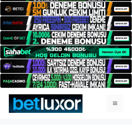
İçeriğe
atla
Menü