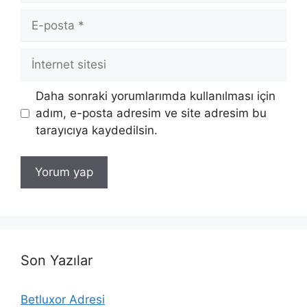
E-
posta
İnternet
sitesi
Daha sonraki yorumlarımda kullanılması için
adım, e-posta adresim ve site adresim bu
tarayıcıya kaydedilsin.
Son Yazılar
Betluxor Adresi