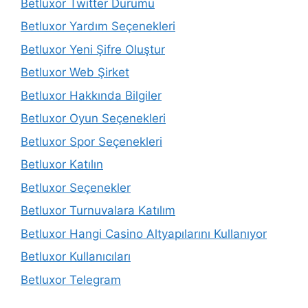
Betluxor Twitter Durumu
Betluxor Yardım Seçenekleri
Betluxor Yeni Şifre Oluştur
Betluxor Web Şirket
Betluxor Hakkında Bilgiler
Betluxor Oyun Seçenekleri
Betluxor Spor Seçenekleri
Betluxor Katılın
Betluxor Seçenekler
Betluxor Turnuvalara Katılım
Betluxor Hangi Casino Altyapılarını Kullanıyor
Betluxor Kullanıcıları
Betluxor Telegram