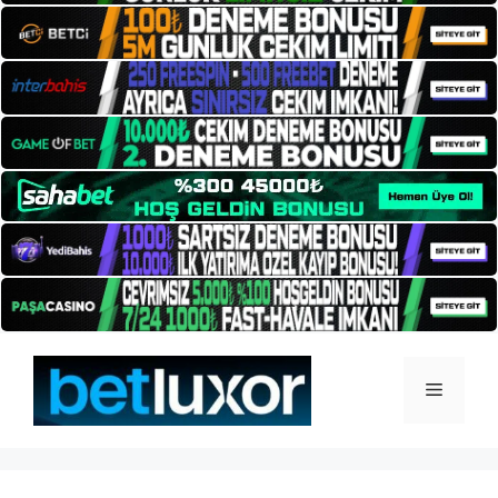
İçeriğe
atla
Menü