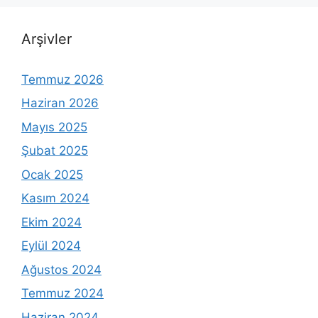
Arşivler
Temmuz 2026
Haziran 2026
Mayıs 2025
Şubat 2025
Ocak 2025
Kasım 2024
Ekim 2024
Eylül 2024
Ağustos 2024
Temmuz 2024
Haziran 2024