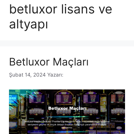
betluxor lisans ve
altyapı
Betluxor Maçları
Şubat 14, 2024
Yazarı: