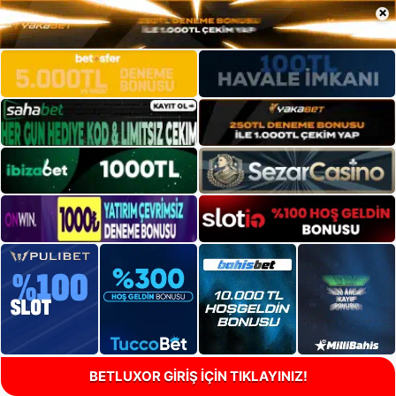
×
BETLUXOR GİRİŞ İÇİN TIKLAYINIZ!