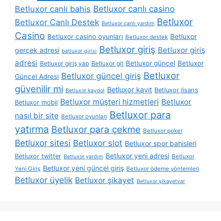
Betluxor canlı bahis
Betluxor canlı casino
Betluxor
Betluxor Canlı Destek
Betluxor canlı yardım
Casino
Betluxor
Betluxor casino oyunları
Betluxor destek
Betluxor giriş
Betluxor giriş
gerçek adresi
betluxor girisi
adresi
Betluxor güncel
Betluxor
Betluxor giriş yap
Betluxor git
Betluxor
Betluxor güncel giriş
Güncel Adresi
güvenilir mi
Betluxor kayıt
Betluxor lisans
Betluxor kaydol
Betluxor müşteri hizmetleri
Betluxor
Betluxor mobil
Betluxor para
nasıl bir site
Betluxor oyunları
yatırma
Betluxor para çekme
Betluxor poker
Betluxor sitesi
Betluxor slot
Betluxor spor bahisleri
Betluxor yeni adresi
Betluxor twitter
Betluxor
Betluxor yardım
Betluxor yeni güncel giriş
Yeni Giriş
Betluxor ödeme yöntemleri
Betluxor üyelik
Betluxor şikayet
Betluxor şikayetvar