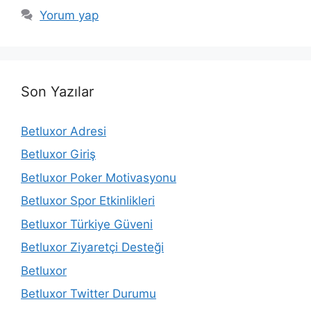
Yorum yap
Son Yazılar
Betluxor Adresi
Betluxor Giriş
Betluxor Poker Motivasyonu
Betluxor Spor Etkinlikleri
Betluxor Türkiye Güveni
Betluxor Ziyaretçi Desteği
Betluxor
Betluxor Twitter Durumu