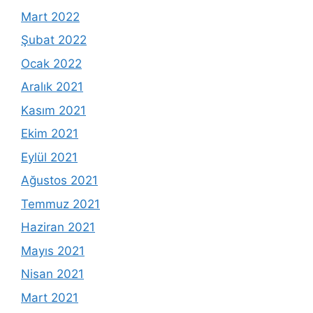
Mart 2022
Şubat 2022
Ocak 2022
Aralık 2021
Kasım 2021
Ekim 2021
Eylül 2021
Ağustos 2021
Temmuz 2021
Haziran 2021
Mayıs 2021
Nisan 2021
Mart 2021