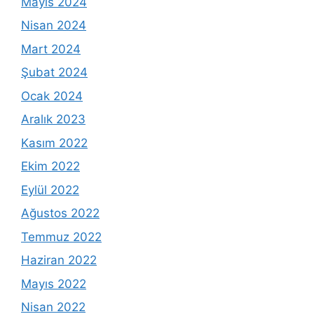
Mayıs 2024
Nisan 2024
Mart 2024
Şubat 2024
Ocak 2024
Aralık 2023
Kasım 2022
Ekim 2022
Eylül 2022
Ağustos 2022
Temmuz 2022
Haziran 2022
Mayıs 2022
Nisan 2022