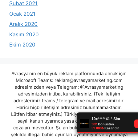
Şubat 2021
Ocak 2021
Aralık 2020
Kasım 2020
Ekim 2020
Avrasya'nın en büyük reklam platformunda olmak için
Microsoft Teams:
reklam@avrasyamarketing.com
adresimizden veya Telegram: @Avrasyamarketing
adresimizden irtibat kurabilirsiniz. (Tek iletişim
adreslerimiz teams / telegram ve mail adresimizdir.
Harici hiçbir iletişim adresimiz bulunmamaktadır.
Lütfen itibar etmeyiniz.) Türkiye yasalarına göre 7258
sayılı kanun uyarınca yasa dışı bahis oynamanın
cezaları mevcuttur. Şu an bulunduğunuz site hiç bir
şekilde illegal bahis oyunları oynatmıyor ve oynamaya