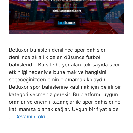
Betluxor bahisleri denilince spor bahisleri
denilince akla ilk gelen düşünce futbol
bahisleridir. Bu sitede yer alan çok sayıda spor
etkinliği nedeniyle bunalmak ve hangisini
seçeceğinizden emin olamamak kolaydır.
Betluxor spor bahislerine katılmak için belirli bir
kategori seçmeniz gerekir. Bu platform, uygun
oranlar ve önemli kazançlar ile spor bahislerine
katılmanıza olanak sağlar. Uygun bir fiyat elde
…
Devamını oku…