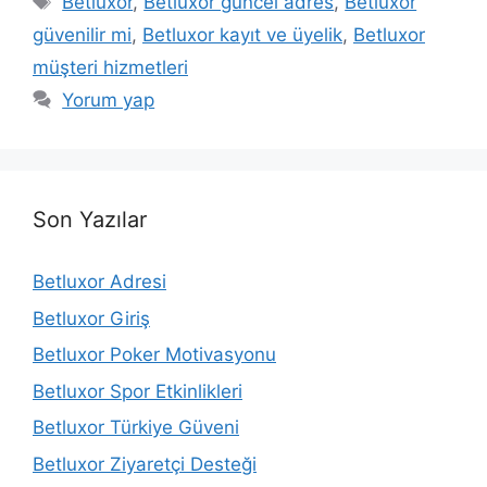
Betluxor
,
Betluxor güncel adres
,
Betluxor
güvenilir mi
,
Betluxor kayıt ve üyelik
,
Betluxor
müşteri hizmetleri
Yorum yap
Son Yazılar
Betluxor Adresi
Betluxor Giriş
Betluxor Poker Motivasyonu
Betluxor Spor Etkinlikleri
Betluxor Türkiye Güveni
Betluxor Ziyaretçi Desteği