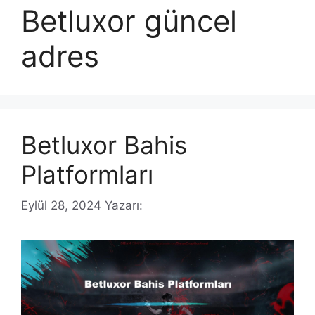
Betluxor güncel
adres
Betluxor Bahis
Platformları
Eylül 28, 2024
Yazarı: