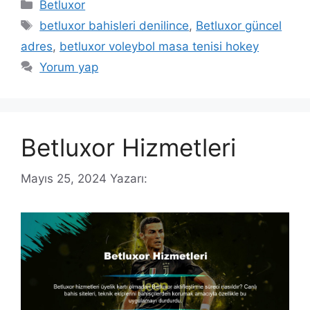
Kategoriler
Betluxor
Etiketler
betluxor bahisleri denilince
,
Betluxor güncel
adres
,
betluxor ​​voleybol masa tenisi hokey
Yorum yap
Betluxor Hizmetleri
Mayıs 25, 2024
Yazarı: