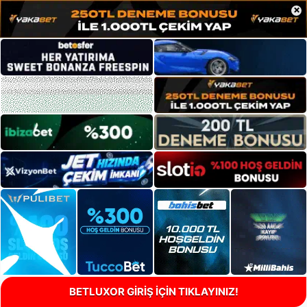
×
BETLUXOR GİRİŞ İÇİN TIKLAYINIZ!