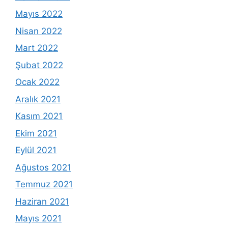
Mayıs 2022
Nisan 2022
Mart 2022
Şubat 2022
Ocak 2022
Aralık 2021
Kasım 2021
Ekim 2021
Eylül 2021
Ağustos 2021
Temmuz 2021
Haziran 2021
Mayıs 2021