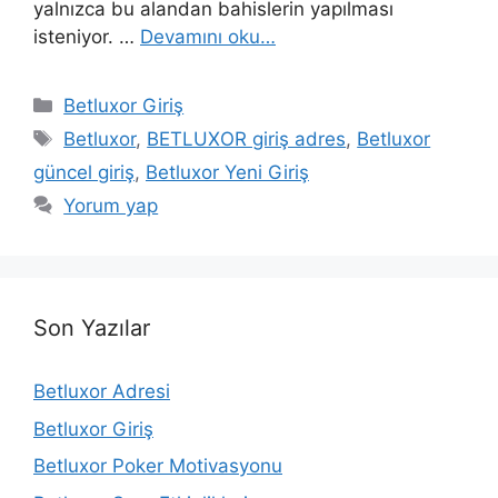
yalnızca bu alandan bahislerin yapılması
isteniyor. …
Devamını oku…
Kategoriler
Betluxor Giriş
Etiketler
Betluxor
,
BETLUXOR giriş adres
,
Betluxor
güncel giriş
,
Betluxor Yeni Giriş
Yorum yap
Son Yazılar
Betluxor Adresi
Betluxor Giriş
Betluxor Poker Motivasyonu