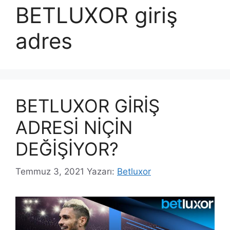
BETLUXOR giriş
adres
BETLUXOR GİRİŞ
ADRESİ NİÇİN
DEĞİŞİYOR?
Temmuz 3, 2021
Yazarı:
Betluxor