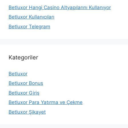
Betluxor Hangi Casino Altyapılarını Kullanıyor
Betluxor Kullanıcıları
Betluxor Telegram
Kategoriler
Betluxor
Betluxor Bonus
Betluxor Giriş
Betluxor Para Yatırma ve Çekme
Betluxor Şikayet