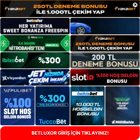
×
BETLUXOR GİRİŞ İÇİN TIKLAYINIZ!