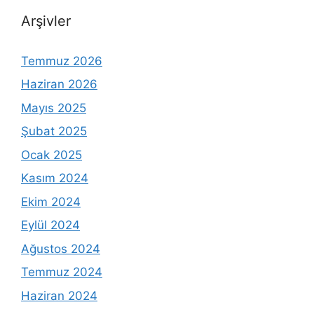
Arşivler
Temmuz 2026
Haziran 2026
Mayıs 2025
Şubat 2025
Ocak 2025
Kasım 2024
Ekim 2024
Eylül 2024
Ağustos 2024
Temmuz 2024
Haziran 2024