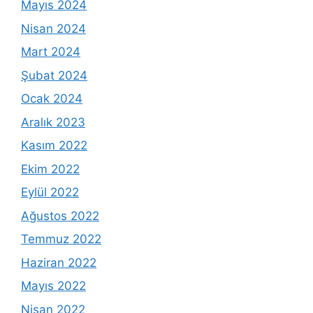
Mayıs 2024
Nisan 2024
Mart 2024
Şubat 2024
Ocak 2024
Aralık 2023
Kasım 2022
Ekim 2022
Eylül 2022
Ağustos 2022
Temmuz 2022
Haziran 2022
Mayıs 2022
Nisan 2022