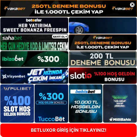
×
BETLUXOR GİRİŞ İÇİN TIKLAYINIZ!