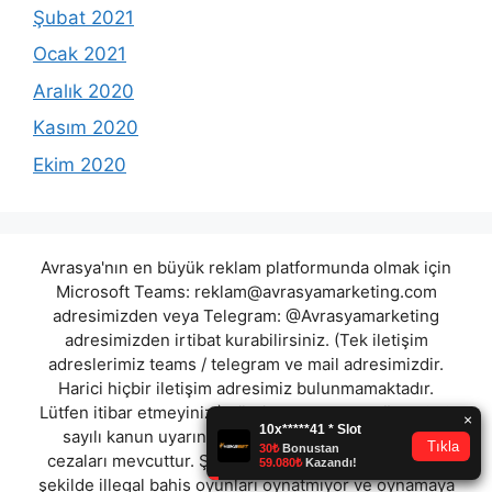
Şubat 2021
Ocak 2021
Aralık 2020
Kasım 2020
Ekim 2020
Avrasya'nın en büyük reklam platformunda olmak için
Microsoft Teams:
reklam@avrasyamarketing.com
adresimizden veya Telegram: @Avrasyamarketing
adresimizden irtibat kurabilirsiniz. (Tek iletişim
adreslerimiz teams / telegram ve mail adresimizdir.
Harici hiçbir iletişim adresimiz bulunmamaktadır.
Lütfen itibar etmeyiniz.) Türkiye yasalarına göre 7258
sayılı kanun uyarınca yasa dışı bahis oynamanın
cezaları mevcuttur. Şu an bulunduğunuz site hiç bir
şekilde illegal bahis oyunları oynatmıyor ve oynamaya