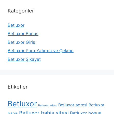
Kategoriler
Betluxor
Betluxor Bonus
Betluxor Giriş
Betluxor Para Yatırma ve Çekme
Betluxor Şikayet
Etiketler
Betluxor
Betluxor adresi
Betluxor
Betluxor adres
Betluxor bahis sitesi
Betluxor bonus
bahis