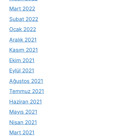
Mart 2022
Şubat 2022
Ocak 2022
Aralık 2021
Kasım 2021
Ekim 2021
Eylül 2021
Ağustos 2021
Temmuz 2021
Haziran 2021
Mayıs 2021
Nisan 2021
Mart 2021