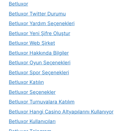
Betluxor
Betluxor Twitter Durumu
Betluxor Yardım Seçenekleri
Betluxor Yeni Şifre Oluştur
Betluxor Web Şirket
Betluxor Hakkında Bilgiler
Betluxor Oyun Seçenekleri
Betluxor Spor Seçenekleri
Betluxor Katılın
Betluxor Seçenekler
Betluxor Turnuvalara Katılım
Betluxor Hangi Casino Altyapılarını Kullanıyor
Betluxor Kullanıcıları