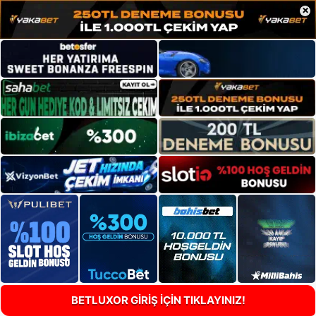
×
BETLUXOR GİRİŞ İÇİN TIKLAYINIZ!