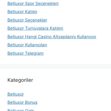
Betluxor Spor Seçenekleri
Betluxor Katılın
Betluxor Seçenekler
Betluxor Turnuvalara Katılım
Betluxor Hangi Casino Altyapılarını Kullanıyor
Betluxor Kullanıcıları
Betluxor Telegram
Kategoriler
Betluxor
Betluxor Bonus
Betluxor Giriş