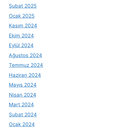
Şubat 2025
Ocak 2025
Kasım 2024
Ekim 2024
Eylül 2024
Ağustos 2024
Temmuz 2024
Haziran 2024
Mayıs 2024
Nisan 2024
Mart 2024
Şubat 2024
Ocak 2024