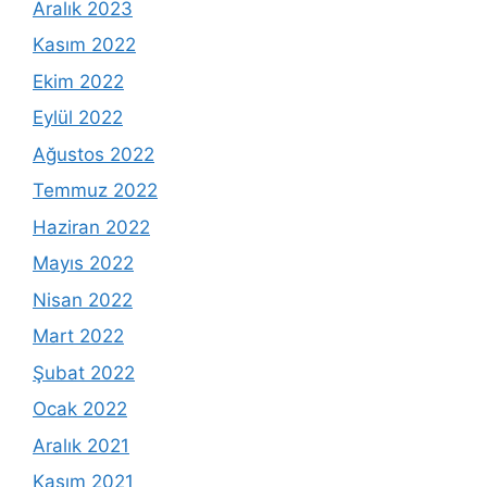
Aralık 2023
Kasım 2022
Ekim 2022
Eylül 2022
Ağustos 2022
Temmuz 2022
Haziran 2022
Mayıs 2022
Nisan 2022
Mart 2022
Şubat 2022
Ocak 2022
Aralık 2021
Kasım 2021