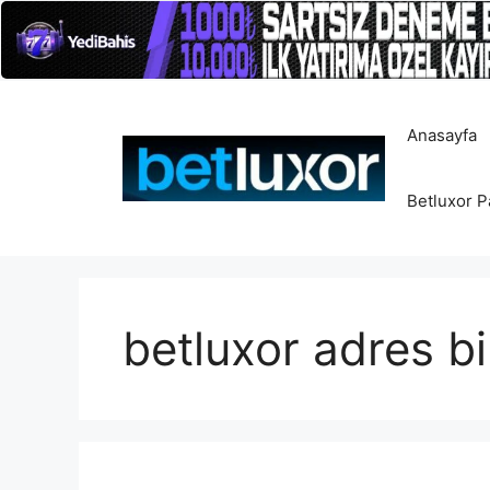
İçeriğe
atla
Anasayfa
Betluxor 
betluxor adres bi