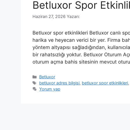
Betluxor Spor Etkinli
Haziran 27, 2026
Yazarı:
Betluxor spor etkinlikleri Betluxor canlı sp
harika ve heyecan verici bir yer. Firma bah
yöntem altyapısı sağladığından, kullanıcıl
bir rahatsızlığı yoktur. Betluxor Oturum Aç
oturum açma bahis sitesinin mevcut otu
Kategoriler
Betluxor
Etiketler
betluxor adres bilgisi
,
betluxor spor etkinlikleri
Yorum yap