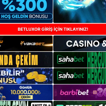
BETLUXOR GİRİŞ İÇİN TIKLAYINIZ!