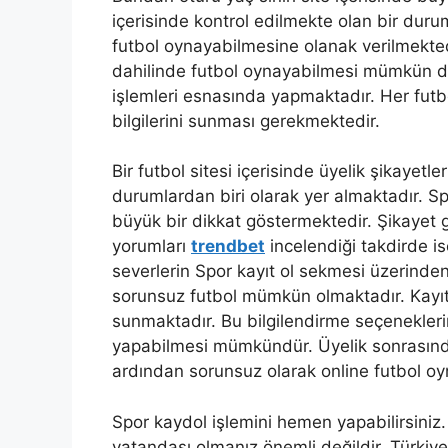
içerisinde kontrol edilmekte olan bir durum
futbol oynayabilmesine olanak verilmektedir
dahilinde futbol oynayabilmesi mümkün deği
işlemleri esnasında yapmaktadır. Her futbo
bilgilerini sunması gerekmektedir.
Bir futbol sitesi içerisinde üyelik şikayet
durumlardan biri olarak yer almaktadır. S
büyük bir dikkat göstermektedir. Şikayet 
yorumları
trendbet
incelendiği takdirde i
severlerin Spor kayıt ol sekmesi üzerinde
sorunsuz futbol mümkün olmaktadır. Kayıt 
sunmaktadır. Bu bilgilendirme seçeneklerini
yapabilmesi mümkündür. Üyelik sonrasında
ardından sorunsuz olarak online futbol oy
Spor kaydol işlemini hemen yapabilirsiniz.
vatandaşı olmanız önemli değildir. Türkiye 