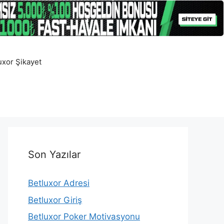
uxor Şikayet
Son Yazılar
Betluxor Adresi
Betluxor Giriş
Betluxor Poker Motivasyonu