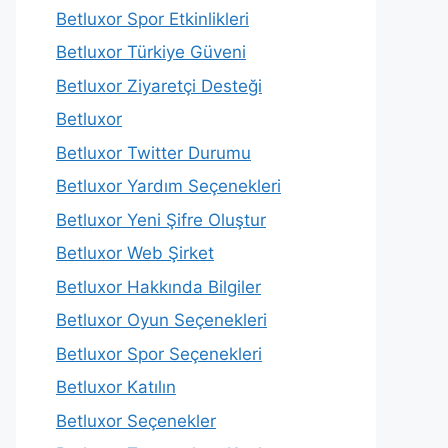
Betluxor Spor Etkinlikleri
Betluxor Türkiye Güveni
Betluxor Ziyaretçi Desteği
Betluxor
Betluxor Twitter Durumu
Betluxor Yardım Seçenekleri
Betluxor Yeni Şifre Oluştur
Betluxor Web Şirket
Betluxor Hakkında Bilgiler
Betluxor Oyun Seçenekleri
Betluxor Spor Seçenekleri
Betluxor Katılın
Betluxor Seçenekler