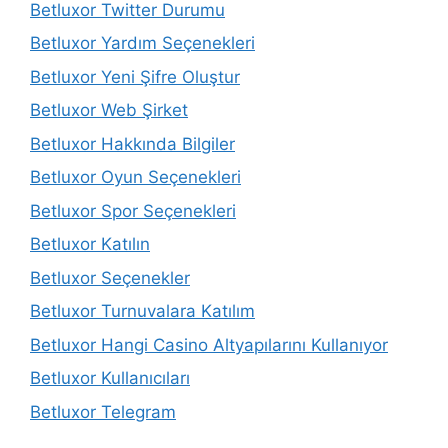
Betluxor Twitter Durumu
Betluxor Yardım Seçenekleri
Betluxor Yeni Şifre Oluştur
Betluxor Web Şirket
Betluxor Hakkında Bilgiler
Betluxor Oyun Seçenekleri
Betluxor Spor Seçenekleri
Betluxor Katılın
Betluxor Seçenekler
Betluxor Turnuvalara Katılım
Betluxor Hangi Casino Altyapılarını Kullanıyor
Betluxor Kullanıcıları
Betluxor Telegram