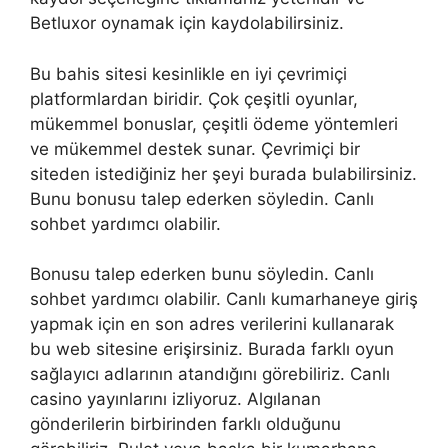
Betluxor oynamak için kaydolabilirsiniz.
Bu bahis sitesi kesinlikle en iyi çevrimiçi
platformlardan biridir. Çok çeşitli oyunlar,
mükemmel bonuslar, çeşitli ödeme yöntemleri
ve mükemmel destek sunar. Çevrimiçi bir
siteden istediğiniz her şeyi burada bulabilirsiniz.
Bunu bonusu talep ederken söyledin. Canlı
sohbet yardımcı olabilir.
Bonusu talep ederken bunu söyledin. Canlı
sohbet yardımcı olabilir. Canlı kumarhaneye giriş
yapmak için en son adres verilerini kullanarak
bu web sitesine erişirsiniz. Burada farklı oyun
sağlayıcı adlarının atandığını görebiliriz. Canlı
casino yayınlarını izliyoruz. Algılanan
gönderilerin birbirinden farklı olduğunu