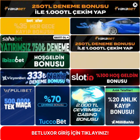
×
BETLUXOR GİRİŞ İÇİN TIKLAYINIZ!