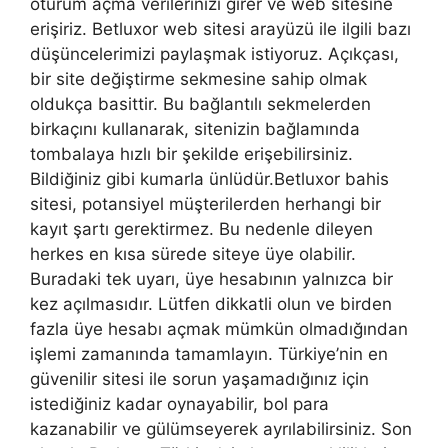
oturum açma verilerinizi girer ve web sitesine
erişiriz. Betluxor web sitesi arayüzü ile ilgili bazı
düşüncelerimizi paylaşmak istiyoruz. Açıkçası,
bir site değiştirme sekmesine sahip olmak
oldukça basittir. Bu bağlantılı sekmelerden
birkaçını kullanarak, sitenizin bağlamında
tombalaya hızlı bir şekilde erişebilirsiniz.
Bildiğiniz gibi kumarla ünlüdür.Betluxor bahis
sitesi, potansiyel müşterilerden herhangi bir
kayıt şartı gerektirmez. Bu nedenle dileyen
herkes en kısa sürede siteye üye olabilir.
Buradaki tek uyarı, üye hesabının yalnızca bir
kez açılmasıdır. Lütfen dikkatli olun ve birden
fazla üye hesabı açmak mümkün olmadığından
işlemi zamanında tamamlayın. Türkiye’nin en
güvenilir sitesi ile sorun yaşamadığınız için
istediğiniz kadar oynayabilir, bol para
kazanabilir ve gülümseyerek ayrılabilirsiniz. Son