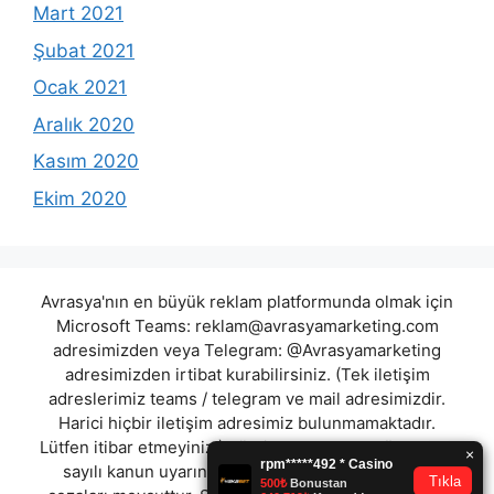
Mart 2021
Şubat 2021
Ocak 2021
Aralık 2020
Kasım 2020
Ekim 2020
Avrasya'nın en büyük reklam platformunda olmak için
Microsoft Teams:
reklam@avrasyamarketing.com
adresimizden veya Telegram: @Avrasyamarketing
adresimizden irtibat kurabilirsiniz. (Tek iletişim
adreslerimiz teams / telegram ve mail adresimizdir.
Harici hiçbir iletişim adresimiz bulunmamaktadır.
Lütfen itibar etmeyiniz.) Türkiye yasalarına göre 7258
sayılı kanun uyarınca yasa dışı bahis oynamanın