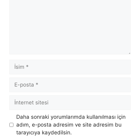
İsim
E-
posta
İnternet
sitesi
Daha sonraki yorumlarımda kullanılması için
adım, e-posta adresim ve site adresim bu
tarayıcıya kaydedilsin.