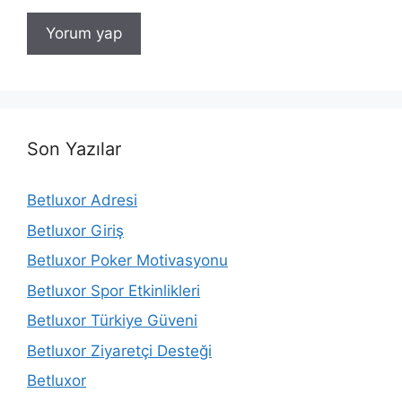
Son Yazılar
Betluxor Adresi
Betluxor Giriş
Betluxor Poker Motivasyonu
Betluxor Spor Etkinlikleri
Betluxor Türkiye Güveni
Betluxor Ziyaretçi Desteği
Betluxor