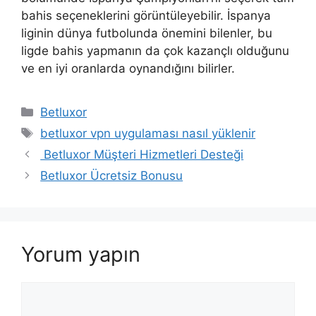
bahis seçeneklerini görüntüleyebilir. İspanya
liginin dünya futbolunda önemini bilenler, bu
ligde bahis yapmanın da çok kazançlı olduğunu
ve en iyi oranlarda oynandığını bilirler.
Kategoriler
Betluxor
Etiketler
betluxor vpn uygulaması nasıl yüklenir
Yazı
Betluxor Müşteri Hizmetleri Desteği
dolaşımı
Betluxor Ücretsiz Bonusu
Yorum yapın
Yorum