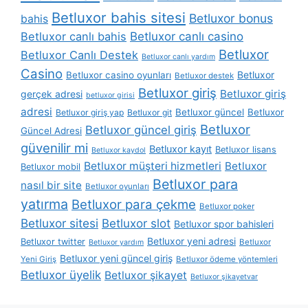
Betluxor bahis sitesi
Betluxor bonus
bahis
Betluxor canlı bahis
Betluxor canlı casino
Betluxor
Betluxor Canlı Destek
Betluxor canlı yardım
Casino
Betluxor
Betluxor casino oyunları
Betluxor destek
Betluxor giriş
Betluxor giriş
gerçek adresi
betluxor girisi
adresi
Betluxor güncel
Betluxor
Betluxor giriş yap
Betluxor git
Betluxor
Betluxor güncel giriş
Güncel Adresi
güvenilir mi
Betluxor kayıt
Betluxor lisans
Betluxor kaydol
Betluxor müşteri hizmetleri
Betluxor
Betluxor mobil
Betluxor para
nasıl bir site
Betluxor oyunları
yatırma
Betluxor para çekme
Betluxor poker
Betluxor sitesi
Betluxor slot
Betluxor spor bahisleri
Betluxor yeni adresi
Betluxor twitter
Betluxor
Betluxor yardım
Betluxor yeni güncel giriş
Yeni Giriş
Betluxor ödeme yöntemleri
Betluxor üyelik
Betluxor şikayet
Betluxor şikayetvar