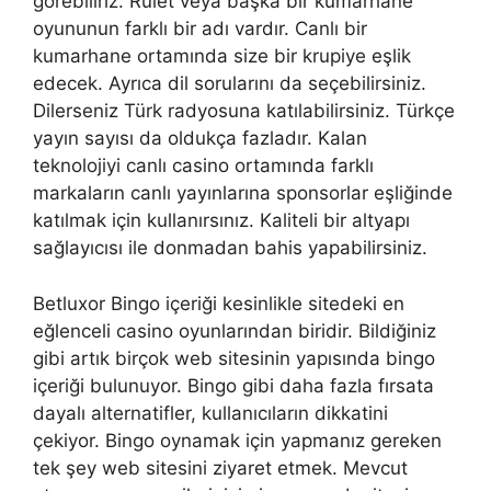
görebiliriz. Rulet veya başka bir kumarhane
oyununun farklı bir adı vardır. Canlı bir
kumarhane ortamında size bir krupiye eşlik
edecek. Ayrıca dil sorularını da seçebilirsiniz.
Dilerseniz Türk radyosuna katılabilirsiniz. Türkçe
yayın sayısı da oldukça fazladır. Kalan
teknolojiyi canlı casino ortamında farklı
markaların canlı yayınlarına sponsorlar eşliğinde
katılmak için kullanırsınız. Kaliteli bir altyapı
sağlayıcısı ile donmadan bahis yapabilirsiniz.
Betluxor Bingo içeriği kesinlikle sitedeki en
eğlenceli casino oyunlarından biridir. Bildiğiniz
gibi artık birçok web sitesinin yapısında bingo
içeriği bulunuyor. Bingo gibi daha fazla fırsata
dayalı alternatifler, kullanıcıların dikkatini
çekiyor. Bingo oynamak için yapmanız gereken
tek şey web sitesini ziyaret etmek. Mevcut