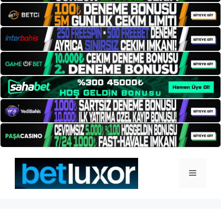
İçeriğe
atla
Menü