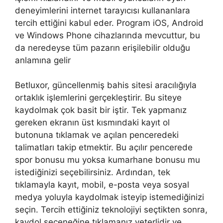
deneyimlerini internet tarayıcısı kullananlara
tercih ettiğini kabul eder. Program iOS, Android
ve Windows Phone cihazlarında mevcuttur, bu
da neredeyse tüm pazarın erişilebilir olduğu
anlamına gelir
Betluxor, güncellenmiş bahis sitesi aracılığıyla
ortaklık işlemlerini gerçekleştirir. Bu siteye
kaydolmak çok basit bir iştir. Tek yapmanız
gereken ekranın üst kısmındaki kayıt ol
butonuna tıklamak ve açılan penceredeki
talimatları takip etmektir. Bu açılır pencerede
spor bonusu mu yoksa kumarhane bonusu mu
istediğinizi seçebilirsiniz. Ardından, tek
tıklamayla kayıt, mobil, e-posta veya sosyal
medya yoluyla kaydolmak isteyip istemediğinizi
seçin. Tercih ettiğiniz teknolojiyi seçtikten sonra,
kaydol seçeneğine tıklamanız yeterlidir ve