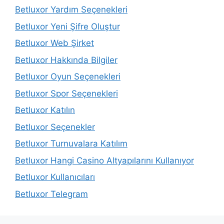
Betluxor Yardım Seçenekleri
Betluxor Yeni Şifre Oluştur
Betluxor Web Şirket
Betluxor Hakkında Bilgiler
Betluxor Oyun Seçenekleri
Betluxor Spor Seçenekleri
Betluxor Katılın
Betluxor Seçenekler
Betluxor Turnuvalara Katılım
Betluxor Hangi Casino Altyapılarını Kullanıyor
Betluxor Kullanıcıları
Betluxor Telegram