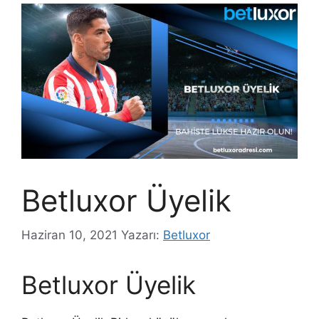
Betluxor Üyelik
Haziran 10, 2021
Yazarı:
Betluxor
Betluxor Üyelik