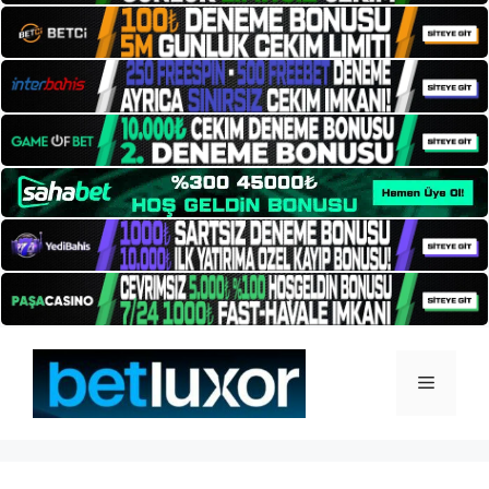
İçeriğe
atla
Menü