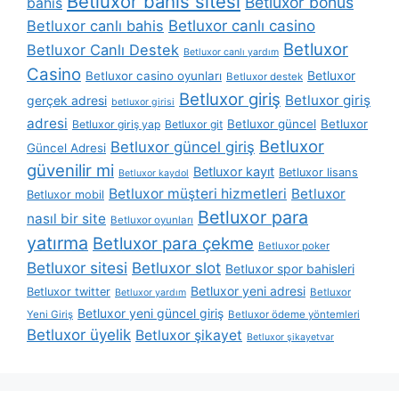
Betluxor bahis sitesi
Betluxor bonus
bahis
Betluxor canlı bahis
Betluxor canlı casino
Betluxor
Betluxor Canlı Destek
Betluxor canlı yardım
Casino
Betluxor
Betluxor casino oyunları
Betluxor destek
Betluxor giriş
Betluxor giriş
gerçek adresi
betluxor girisi
adresi
Betluxor güncel
Betluxor
Betluxor giriş yap
Betluxor git
Betluxor
Betluxor güncel giriş
Güncel Adresi
güvenilir mi
Betluxor kayıt
Betluxor lisans
Betluxor kaydol
Betluxor müşteri hizmetleri
Betluxor
Betluxor mobil
Betluxor para
nasıl bir site
Betluxor oyunları
yatırma
Betluxor para çekme
Betluxor poker
Betluxor sitesi
Betluxor slot
Betluxor spor bahisleri
Betluxor yeni adresi
Betluxor twitter
Betluxor
Betluxor yardım
Betluxor yeni güncel giriş
Yeni Giriş
Betluxor ödeme yöntemleri
Betluxor üyelik
Betluxor şikayet
Betluxor şikayetvar