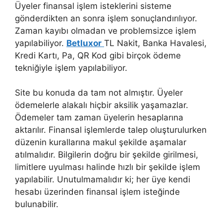
Üyeler finansal işlem isteklerini sisteme
gönderdikten an sonra işlem sonuçlandırılıyor.
Zaman kayıbı olmadan ve problemsizce işlem
yapılabiliyor.
Betluxor
TL Nakit, Banka Havalesi,
Kredi Kartı, Pa, QR Kod gibi birçok ödeme
tekniğiyle işlem yapılabiliyor.
Site bu konuda da tam not almıştır. Üyeler
ödemelerle alakalı hiçbir aksilik yaşamazlar.
Ödemeler tam zaman üyelerin hesaplarına
aktarılır. Finansal işlemlerde talep oluşturulurken
düzenin kurallarına makul şekilde aşamalar
atılmalıdır. Bilgilerin doğru bir şekilde girilmesi,
limitlere uyulması halinde hızlı bir şekilde işlem
yapılabilir. Unutulmamalıdır ki; her üye kendi
hesabı üzerinden finansal işlem isteğinde
bulunabilir.