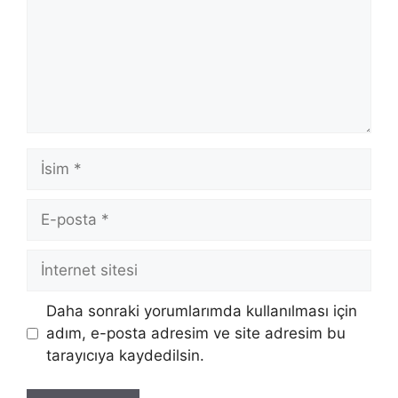
İsim
E-
posta
İnternet
sitesi
Daha sonraki yorumlarımda kullanılması için
adım, e-posta adresim ve site adresim bu
tarayıcıya kaydedilsin.