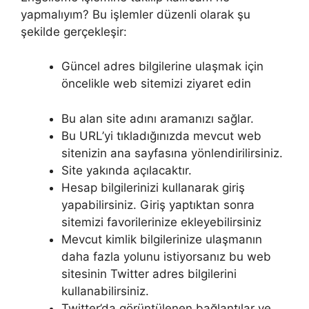
yapmalıyım? Bu işlemler düzenli olarak şu
şekilde gerçekleşir:
Güncel adres bilgilerine ulaşmak için
öncelikle web sitemizi ziyaret edin
Bu alan site adını aramanızı sağlar.
Bu URL’yi tıkladığınızda mevcut web
sitenizin ana sayfasına yönlendirilirsiniz.
Site yakında açılacaktır.
Hesap bilgilerinizi kullanarak giriş
yapabilirsiniz. Giriş yaptıktan sonra
sitemizi favorilerinize ekleyebilirsiniz
Mevcut kimlik bilgilerinize ulaşmanın
daha fazla yolunu istiyorsanız bu web
sitesinin Twitter adres bilgilerini
kullanabilirsiniz.
Twitter’da görüntülenen bağlantılar ve