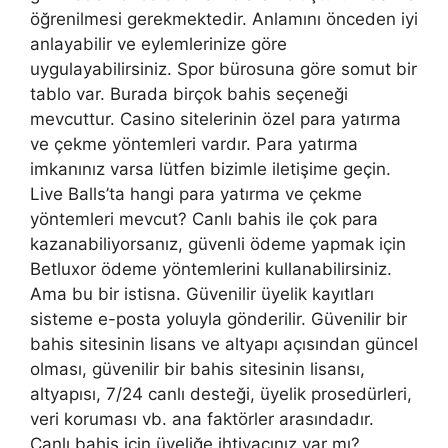
öğrenilmesi gerekmektedir. Anlamını önceden iyi
anlayabilir ve eylemlerinize göre
uygulayabilirsiniz. Spor bürosuna göre somut bir
tablo var. Burada birçok bahis seçeneği
mevcuttur. Casino sitelerinin özel para yatırma
ve çekme yöntemleri vardır. Para yatırma
imkanınız varsa lütfen bizimle iletişime geçin.
Live Balls’ta hangi para yatırma ve çekme
yöntemleri mevcut? Canlı bahis ile çok para
kazanabiliyorsanız, güvenli ödeme yapmak için
Betluxor ödeme yöntemlerini kullanabilirsiniz.
Ama bu bir istisna. Güvenilir üyelik kayıtları
sisteme e-posta yoluyla gönderilir. Güvenilir bir
bahis sitesinin lisans ve altyapı açısından güncel
olması, güvenilir bir bahis sitesinin lisansı,
altyapısı, 7/24 canlı desteği, üyelik prosedürleri,
veri koruması vb. ana faktörler arasındadır.
Canlı bahis için üyeliğe ihtiyacınız var mı?