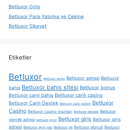
Betluxor Giriş
Betluxor Para Yatırma ve Çekme
Betluxor Şikayet
Etiketler
Betluxor
Betluxor adresi
Betluxor
Betluxor adres
Betluxor bahis sitesi
Betluxor bonus
bahis
Betluxor canlı bahis
Betluxor canlı casino
Betluxor
Betluxor Canlı Destek
Betluxor canlı yardım
Casino
Betluxor
Betluxor casino oyunları
Betluxor destek
Betluxor giriş
Betluxor giriş
gerçek adresi
betluxor girisi
adresi
Betluxor güncel
Betluxor
Betluxor giriş yap
Betluxor git