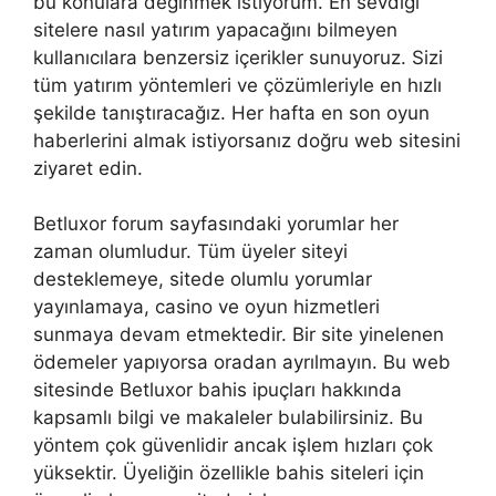
bu konulara değinmek istiyorum. En sevdiği
sitelere nasıl yatırım yapacağını bilmeyen
kullanıcılara benzersiz içerikler sunuyoruz. Sizi
tüm yatırım yöntemleri ve çözümleriyle en hızlı
şekilde tanıştıracağız. Her hafta en son oyun
haberlerini almak istiyorsanız doğru web sitesini
ziyaret edin.
Betluxor forum sayfasındaki yorumlar her
zaman olumludur. Tüm üyeler siteyi
desteklemeye, sitede olumlu yorumlar
yayınlamaya, casino ve oyun hizmetleri
sunmaya devam etmektedir. Bir site yinelenen
ödemeler yapıyorsa oradan ayrılmayın. Bu web
sitesinde Betluxor bahis ipuçları hakkında
kapsamlı bilgi ve makaleler bulabilirsiniz. Bu
yöntem çok güvenlidir ancak işlem hızları çok
yüksektir. Üyeliğin özellikle bahis siteleri için