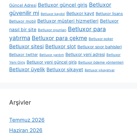
Betluxor
Betluxor güncel giriş
Güncel Adresi
güvenilir mi
Betluxor kayıt
Betluxor lisans
Betluxor kaydol
Betluxor müşteri hizmetleri
Betluxor
Betluxor mobil
Betluxor para
nasıl bir site
Betluxor oyunları
yatırma
Betluxor para çekme
Betluxor poker
Betluxor sitesi
Betluxor slot
Betluxor spor bahisleri
Betluxor yeni adresi
Betluxor twitter
Betluxor
Betluxor yardım
Betluxor yeni güncel giriş
Yeni Giriş
Betluxor ödeme yöntemleri
Betluxor üyelik
Betluxor şikayet
Betluxor şikayetvar
Arşivler
Temmuz 2026
Haziran 2026