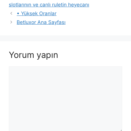
slotlarının ve canlı ruletin heyecanı
Yazı
• Yüksek Oranlar
dolaşımı
Betluxor Ana Sayfası
Yorum yapın
Yorum