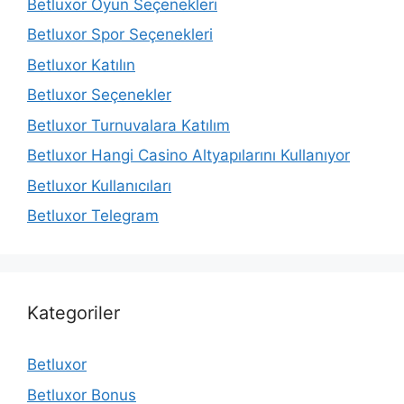
Betluxor Oyun Seçenekleri
Betluxor Spor Seçenekleri
Betluxor Katılın
Betluxor Seçenekler
Betluxor Turnuvalara Katılım
Betluxor Hangi Casino Altyapılarını Kullanıyor
Betluxor Kullanıcıları
Betluxor Telegram
Kategoriler
Betluxor
Betluxor Bonus