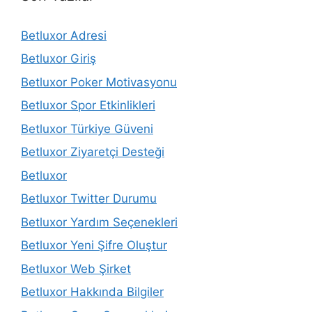
Betluxor Adresi
Betluxor Giriş
Betluxor Poker Motivasyonu
Betluxor Spor Etkinlikleri
Betluxor Türkiye Güveni
Betluxor Ziyaretçi Desteği
Betluxor
Betluxor Twitter Durumu
Betluxor Yardım Seçenekleri
Betluxor Yeni Şifre Oluştur
Betluxor Web Şirket
Betluxor Hakkında Bilgiler