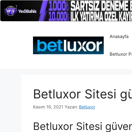
İçeriğe
atla
Anasayfa
Betluxor 
Betluxor Sitesi gü
Kasım 16, 2021
Yazarı:
Betluxor
Betluxor Sitesi güven