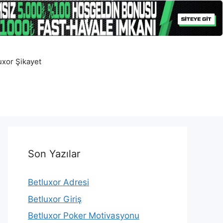
uxor Şikayet
Son Yazılar
Betluxor Adresi
Betluxor Giriş
Betluxor Poker Motivasyonu