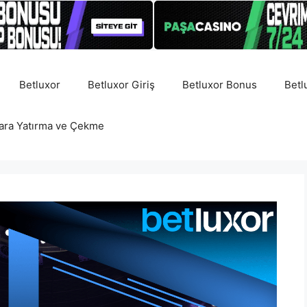
Betluxor
Betluxor Giriş
Betluxor Bonus
Betl
Para Yatırma ve Çekme