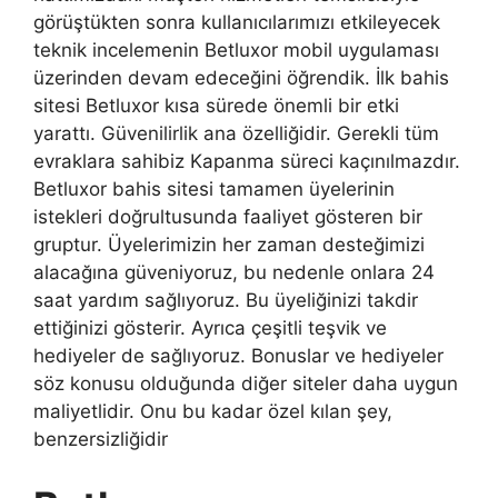
görüştükten sonra kullanıcılarımızı etkileyecek
teknik incelemenin Betluxor mobil uygulaması
üzerinden devam edeceğini öğrendik. İlk bahis
sitesi Betluxor kısa sürede önemli bir etki
yarattı. Güvenilirlik ana özelliğidir. Gerekli tüm
evraklara sahibiz Kapanma süreci kaçınılmazdır.
Betluxor bahis sitesi tamamen üyelerinin
istekleri doğrultusunda faaliyet gösteren bir
gruptur. Üyelerimizin her zaman desteğimizi
alacağına güveniyoruz, bu nedenle onlara 24
saat yardım sağlıyoruz. Bu üyeliğinizi takdir
ettiğinizi gösterir. Ayrıca çeşitli teşvik ve
hediyeler de sağlıyoruz. Bonuslar ve hediyeler
söz konusu olduğunda diğer siteler daha uygun
maliyetlidir. Onu bu kadar özel kılan şey,
benzersizliğidir