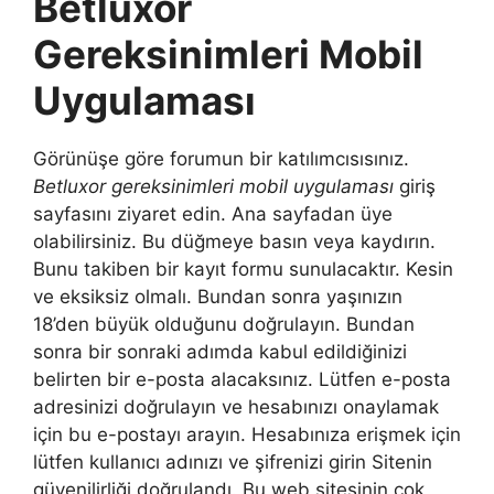
Betluxor
Gereksinimleri Mobil
Uygulaması
Görünüşe göre forumun bir katılımcısısınız.
Betluxor gereksinimleri mobil uygulaması
giriş
sayfasını ziyaret edin. Ana sayfadan üye
olabilirsiniz. Bu düğmeye basın veya kaydırın.
Bunu takiben bir kayıt formu sunulacaktır. Kesin
ve eksiksiz olmalı. Bundan sonra yaşınızın
18’den büyük olduğunu doğrulayın. Bundan
sonra bir sonraki adımda kabul edildiğinizi
belirten bir e-posta alacaksınız. Lütfen e-posta
adresinizi doğrulayın ve hesabınızı onaylamak
için bu e-postayı arayın. Hesabınıza erişmek için
lütfen kullanıcı adınızı ve şifrenizi girin Sitenin
güvenilirliği doğrulandı. Bu web sitesinin çok