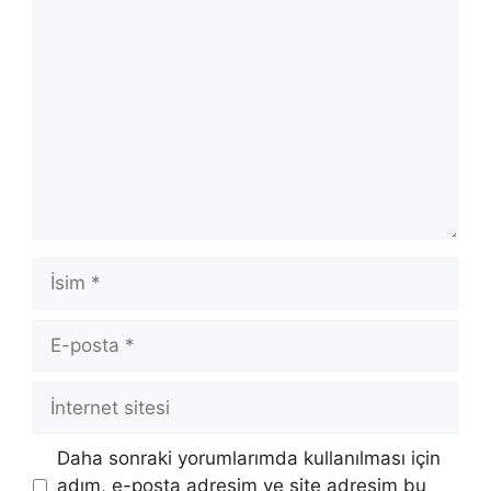
Yorum
İsim
E-
posta
İnternet
sitesi
Daha sonraki yorumlarımda kullanılması için
adım, e-posta adresim ve site adresim bu