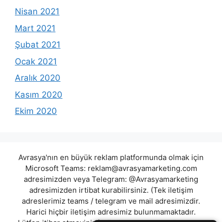
Nisan 2021
Mart 2021
Şubat 2021
Ocak 2021
Aralık 2020
Kasım 2020
Ekim 2020
Avrasya'nın en büyük reklam platformunda olmak için
Microsoft Teams:
reklam@avrasyamarketing.com
adresimizden veya Telegram: @Avrasyamarketing
adresimizden irtibat kurabilirsiniz. (Tek iletişim
adreslerimiz teams / telegram ve mail adresimizdir.
Harici hiçbir iletişim adresimiz bulunmamaktadır.