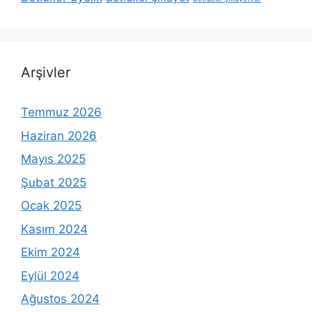
Arşivler
Temmuz 2026
Haziran 2026
Mayıs 2025
Şubat 2025
Ocak 2025
Kasım 2024
Ekim 2024
Eylül 2024
Ağustos 2024