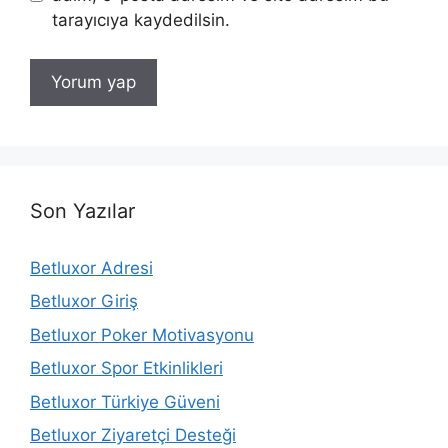
tarayıcıya kaydedilsin.
Son Yazılar
Betluxor Adresi
Betluxor Giriş
Betluxor Poker Motivasyonu
Betluxor Spor Etkinlikleri
Betluxor Türkiye Güveni
Betluxor Ziyaretçi Desteği