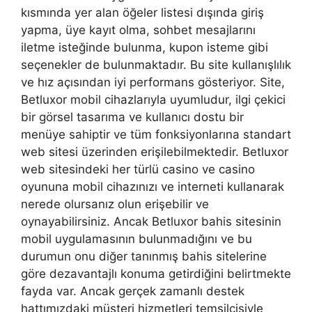
kısmında yer alan öğeler listesi dışında giriş
yapma, üye kayıt olma, sohbet mesajlarını
iletme isteğinde bulunma, kupon isteme gibi
seçenekler de bulunmaktadır. Bu site kullanışlılık
ve hız açısından iyi performans gösteriyor. Site,
Betluxor mobil cihazlarıyla uyumludur, ilgi çekici
bir görsel tasarıma ve kullanıcı dostu bir
menüye sahiptir ve tüm fonksiyonlarına standart
web sitesi üzerinden erişilebilmektedir. Betluxor
web sitesindeki her türlü casino ve casino
oyununa mobil cihazınızı ve interneti kullanarak
nerede olursanız olun erişebilir ve
oynayabilirsiniz. Ancak Betluxor bahis sitesinin
mobil uygulamasının bulunmadığını ve bu
durumun onu diğer tanınmış bahis sitelerine
göre dezavantajlı konuma getirdiğini belirtmekte
fayda var. Ancak gerçek zamanlı destek
hattımızdaki müşteri hizmetleri temsilcisiyle