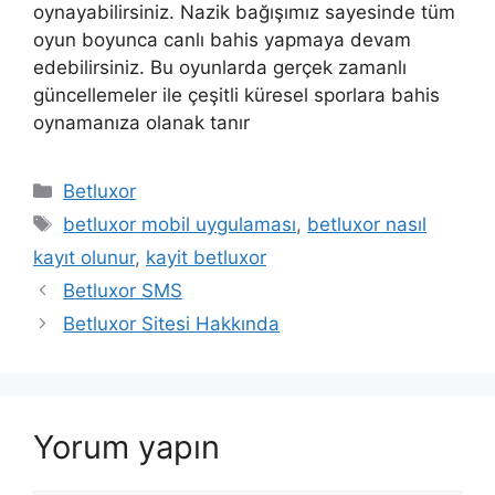
oynayabilirsiniz. Nazik bağışımız sayesinde tüm
oyun boyunca canlı bahis yapmaya devam
edebilirsiniz. Bu oyunlarda gerçek zamanlı
güncellemeler ile çeşitli küresel sporlara bahis
oynamanıza olanak tanır
Kategoriler
Betluxor
Etiketler
betluxor mobil uygulaması
,
betluxor nasıl
kayıt olunur
,
kayit betluxor
Yazı
Betluxor SMS
dolaşımı
Betluxor Sitesi Hakkında
Yorum yapın