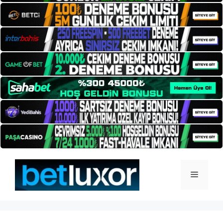
İçeriğe
atla
Menü