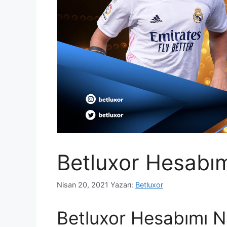
Betluxor Hesabım
Nisan 20, 2021
Yazarı:
Betluxor
Betluxor Hesabımı N