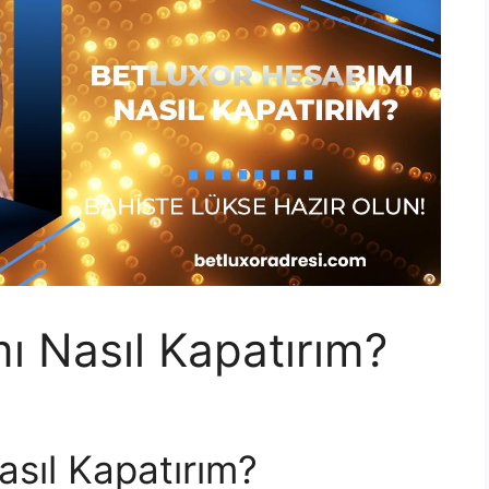
ı Nasıl Kapatırım?
asıl Kapatırım?