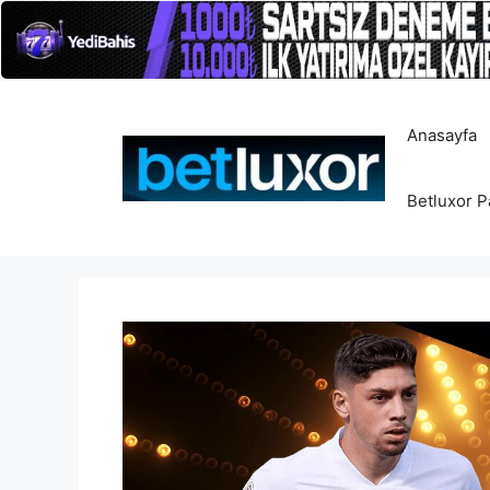
İçeriğe
atla
Anasayfa
Betluxor 