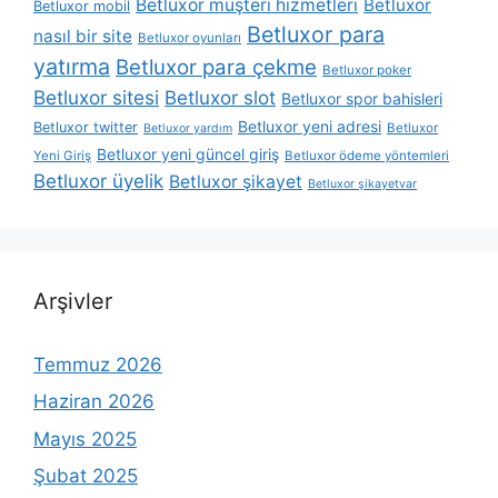
Betluxor müşteri hizmetleri
Betluxor
Betluxor mobil
Betluxor para
nasıl bir site
Betluxor oyunları
yatırma
Betluxor para çekme
Betluxor poker
Betluxor sitesi
Betluxor slot
Betluxor spor bahisleri
Betluxor yeni adresi
Betluxor twitter
Betluxor
Betluxor yardım
Betluxor yeni güncel giriş
Yeni Giriş
Betluxor ödeme yöntemleri
Betluxor üyelik
Betluxor şikayet
Betluxor şikayetvar
Arşivler
Temmuz 2026
Haziran 2026
Mayıs 2025
Şubat 2025