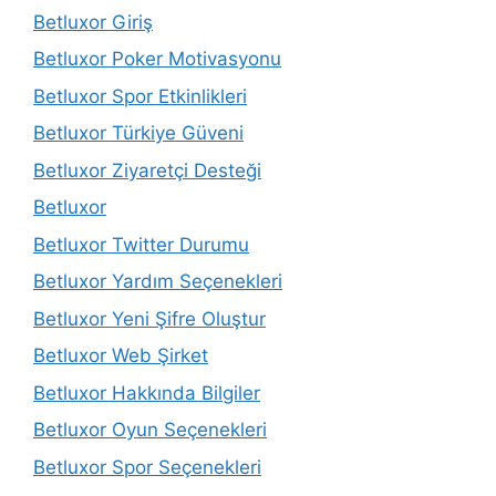
Betluxor Giriş
Betluxor Poker Motivasyonu
Betluxor Spor Etkinlikleri
Betluxor Türkiye Güveni
Betluxor Ziyaretçi Desteği
Betluxor
Betluxor Twitter Durumu
Betluxor Yardım Seçenekleri
Betluxor Yeni Şifre Oluştur
Betluxor Web Şirket
Betluxor Hakkında Bilgiler
Betluxor Oyun Seçenekleri
Betluxor Spor Seçenekleri