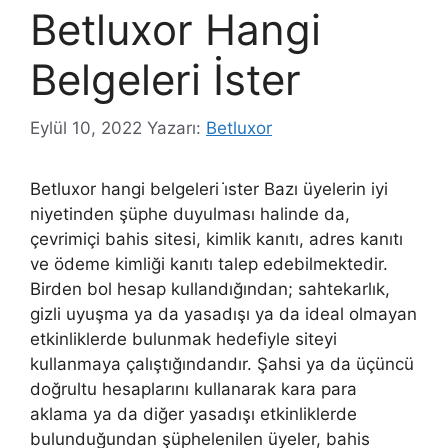
Betluxor Hangi
Belgeleri İster
Eylül 10, 2022
Yazarı:
Betluxor
Betluxor hangi belgeleri i̇ster Bazı üyelerin iyi
niyetinden şüphe duyulması halinde da,
çevrimiçi bahis sitesi, kimlik kanıtı, adres kanıtı
ve ödeme kimliği kanıtı talep edebilmektedir.
Birden bol hesap kullandığından; sahtekarlık,
gizli uyuşma ya da yasadışı ya da ideal olmayan
etkinliklerde bulunmak hedefiyle siteyi
kullanmaya çalıştığındandır. Şahsi ya da üçüncü
doğrultu hesaplarını kullanarak kara para
aklama ya da diğer yasadışı etkinliklerde
bulunduğundan şüphelenilen üyeler, bahis