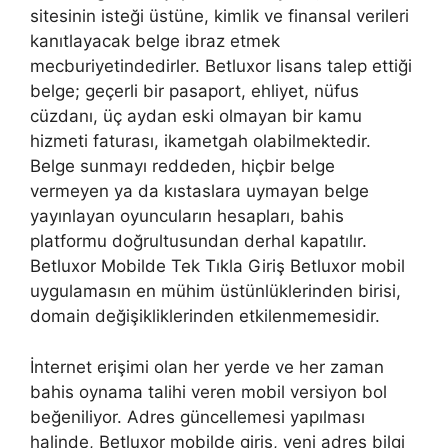
sitesinin isteği üstüne, kimlik ve finansal verileri
kanıtlayacak belge ibraz etmek
mecburiyetindedirler. Betluxor lisans talep ettiği
belge; geçerli bir pasaport, ehliyet, nüfus
cüzdanı, üç aydan eski olmayan bir kamu
hizmeti faturası, ikametgah olabilmektedir.
Belge sunmayı reddeden, hiçbir belge
vermeyen ya da kıstaslara uymayan belge
yayınlayan oyuncuların hesapları, bahis
platformu doğrultusundan derhal kapatılır.
Betluxor Mobilde Tek Tıkla Giriş Betluxor mobil
uygulamasın en mühim üstünlüklerinden birisi,
domain değişikliklerinden etkilenmemesidir.
İnternet erişimi olan her yerde ve her zaman
bahis oynama talihi veren mobil versiyon bol
beğeniliyor. Adres güncellemesi yapılması
halinde, Betluxor mobilde giriş, yeni adres bilgi