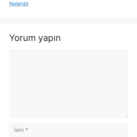
Nelerdir
Yorum yapın
Yorum
İsim