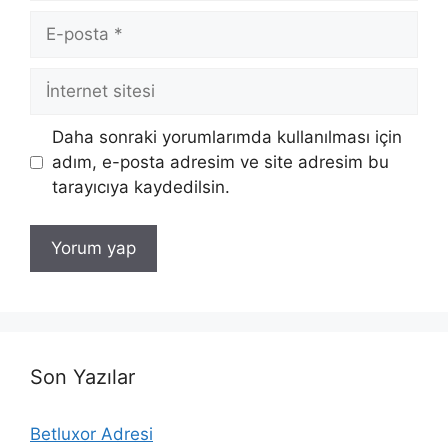
E-
posta
İnternet
sitesi
Daha sonraki yorumlarımda kullanılması için
adım, e-posta adresim ve site adresim bu
tarayıcıya kaydedilsin.
Son Yazılar
Betluxor Adresi