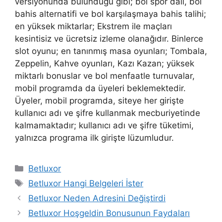
versiyonunda bulunduğu gibi; bol spor dalı, bol
bahis alternatifi ve bol karşılaşmaya bahis talihi;
en yüksek miktarlar; Ekstrem ile maçları
kesintisiz ve ücretsiz izleme olanağıdır. Binlerce
slot oyunu; en tanınmış masa oyunları; Tombala,
Zeppelin, Kahve oyunları, Kazı Kazan; yüksek
miktarlı bonuslar ve bol menfaatle turnuvalar,
mobil programda da üyeleri beklemektedir.
Üyeler, mobil programda, siteye her girişte
kullanıcı adı ve şifre kullanmak mecburiyetinde
kalmamaktadır; kullanıcı adı ve şifre tüketimi,
yalnızca programa ilk girişte lüzumludur.
Kategoriler
Betluxor
Etiketler
Betluxor Hangi Belgeleri İster
Yazı
Betluxor Neden Adresini Değiştirdi
dolaşımı
Betluxor Hoşgeldin Bonusunun Faydaları