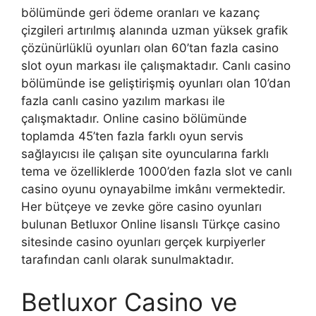
bölümünde geri ödeme oranları ve kazanç
çizgileri artırılmış alanında uzman yüksek grafik
çözünürlüklü oyunları olan 60’tan fazla casino
slot oyun markası ile çalışmaktadır. Canlı casino
bölümünde ise geliştirişmiş oyunları olan 10’dan
fazla canlı casino yazılım markası ile
çalışmaktadır. Online casino bölümünde
toplamda 45’ten fazla farklı oyun servis
sağlayıcısı ile çalışan site oyuncularına farklı
tema ve özelliklerde 1000’den fazla slot ve canlı
casino oyunu oynayabilme imkânı vermektedir.
Her bütçeye ve zevke göre casino oyunları
bulunan Betluxor Online lisanslı Türkçe casino
sitesinde casino oyunları gerçek kurpiyerler
tarafından canlı olarak sunulmaktadır.
Betluxor Casino ve