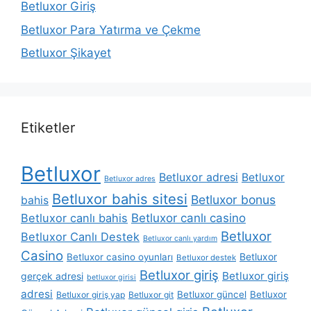
Betluxor Giriş
Betluxor Para Yatırma ve Çekme
Betluxor Şikayet
Etiketler
Betluxor
Betluxor adresi
Betluxor
Betluxor adres
Betluxor bahis sitesi
Betluxor bonus
bahis
Betluxor canlı bahis
Betluxor canlı casino
Betluxor
Betluxor Canlı Destek
Betluxor canlı yardım
Casino
Betluxor
Betluxor casino oyunları
Betluxor destek
Betluxor giriş
Betluxor giriş
gerçek adresi
betluxor girisi
adresi
Betluxor güncel
Betluxor
Betluxor giriş yap
Betluxor git