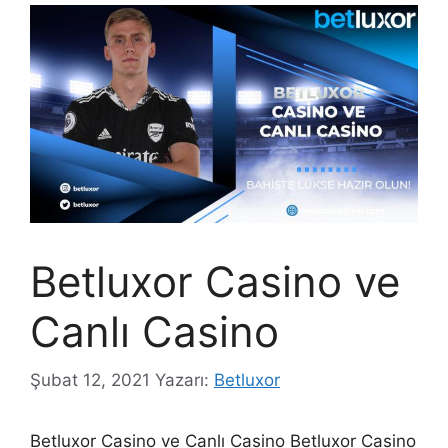
Betluxor Casino ve
Canlı Casino
Şubat 12, 2021
Yazarı:
Betluxor
Betluxor Casino ve Canlı Casino Betluxor Casino