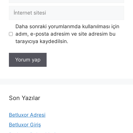
İnternet
sitesi
Daha sonraki yorumlarımda kullanılması için
adım, e-posta adresim ve site adresim bu
tarayıcıya kaydedilsin.
Son Yazılar
Betluxor Adresi
Betluxor Giriş