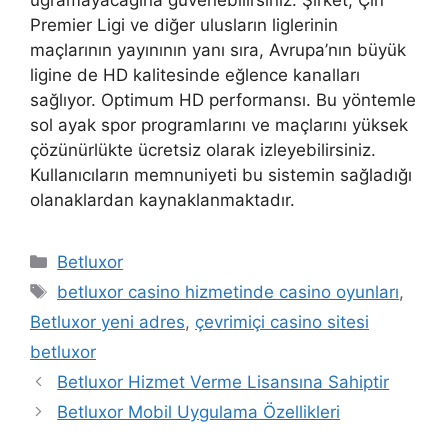
uğramayacağına güvenebilirsiniz. Şirket, Çin
Premier Ligi ve diğer ulusların liglerinin
maçlarının yayınının yanı sıra, Avrupa’nın büyük
ligine de HD kalitesinde eğlence kanalları
sağlıyor. Optimum HD performansı. Bu yöntemle
sol ayak spor programlarını ve maçlarını yüksek
çözünürlükte ücretsiz olarak izleyebilirsiniz.
Kullanıcıların memnuniyeti bu sistemin sağladığı
olanaklardan kaynaklanmaktadır.
Kategoriler
Betluxor
Etiketler
betluxor casino hizmetinde casino oyunları
,
Betluxor yeni adres
,
çevrimiçi casino sitesi
betluxor
Yazı
Betluxor Hizmet Verme Lisansına Sahiptir
dolaşımı
Betluxor Mobil Uygulama Özellikleri