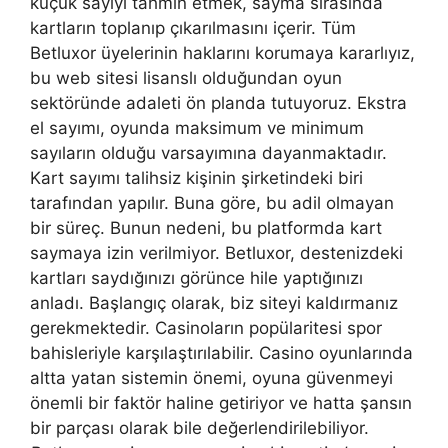
küçük sayıyı tahmin etmek, sayma sırasında
kartların toplanıp çıkarılmasını içerir. Tüm
Betluxor üyelerinin haklarını korumaya kararlıyız,
bu web sitesi lisanslı olduğundan oyun
sektöründe adaleti ön planda tutuyoruz. Ekstra
el sayımı, oyunda maksimum ve minimum
sayıların olduğu varsayımına dayanmaktadır.
Kart sayımı talihsiz kişinin şirketindeki biri
tarafından yapılır. Buna göre, bu adil olmayan
bir süreç. Bunun nedeni, bu platformda kart
saymaya izin verilmiyor. Betluxor, destenizdeki
kartları saydığınızı görünce hile yaptığınızı
anladı. Başlangıç ​​olarak, biz siteyi kaldırmanız
gerekmektedir. Casinoların popülaritesi spor
bahisleriyle karşılaştırılabilir. Casino oyunlarında
altta yatan sistemin önemi, oyuna güvenmeyi
önemli bir faktör haline getiriyor ve hatta şansın
bir parçası olarak bile değerlendirilebiliyor.