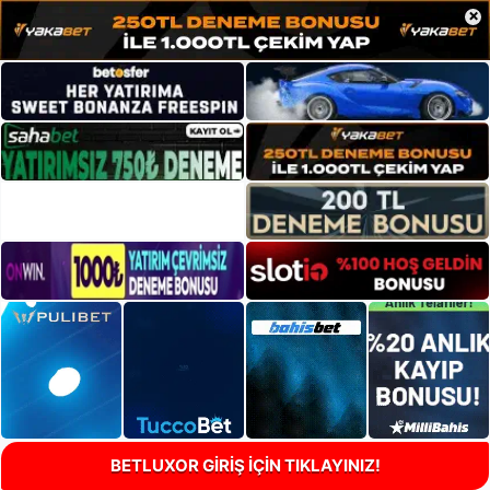
×
BETLUXOR GİRİŞ İÇİN TIKLAYINIZ!