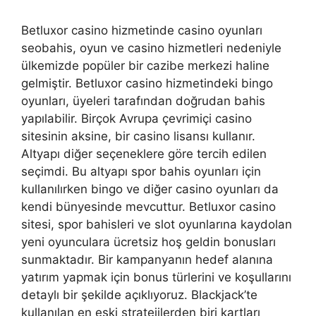
Betluxor casino hizmetinde casino oyunları
seobahis, oyun ve casino hizmetleri nedeniyle
ülkemizde popüler bir cazibe merkezi haline
gelmiştir. Betluxor casino hizmetindeki bingo
oyunları, üyeleri tarafından doğrudan bahis
yapılabilir. Birçok Avrupa çevrimiçi casino
sitesinin aksine, bir casino lisansı kullanır.
Altyapı diğer seçeneklere göre tercih edilen
seçimdi. Bu altyapı spor bahis oyunları için
kullanılırken bingo ve diğer casino oyunları da
kendi bünyesinde mevcuttur. Betluxor casino
sitesi, spor bahisleri ve slot oyunlarına kaydolan
yeni oyunculara ücretsiz hoş geldin bonusları
sunmaktadır. Bir kampanyanın hedef alanına
yatırım yapmak için bonus türlerini ve koşullarını
detaylı bir şekilde açıklıyoruz. Blackjack’te
kullanılan en eski stratejilerden biri kartları