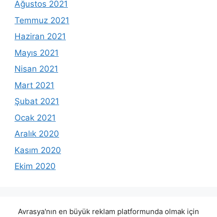
Ağustos 2021
Temmuz 2021
Haziran 2021
Mayıs 2021
Nisan 2021
Mart 2021
Şubat 2021
Ocak 2021
Aralık 2020
Kasım 2020
Ekim 2020
Avrasya'nın en büyük reklam platformunda olmak için