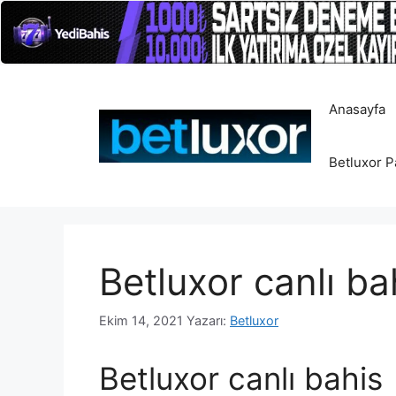
İçeriğe
atla
Anasayfa
Betluxor 
Betluxor canlı ba
Ekim 14, 2021
Yazarı:
Betluxor
Betluxor canlı bahis