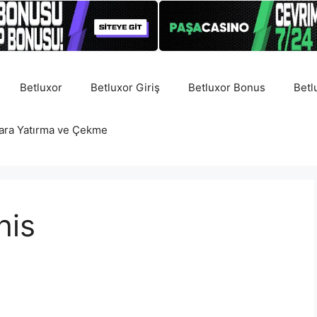
Betluxor
Betluxor Giriş
Betluxor Bonus
Betl
Para Yatırma ve Çekme
his