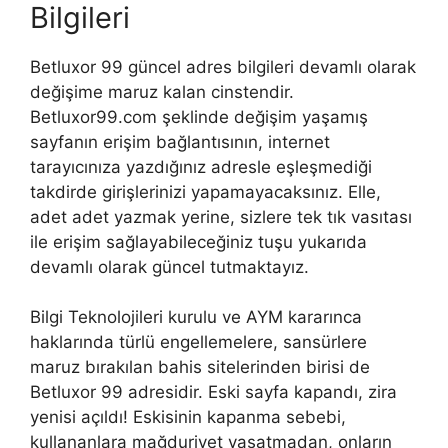
Bilgileri
Betluxor 99 güncel adres bilgileri devamlı olarak
değişime maruz kalan cinstendir.
Betluxor99.com şeklinde değişim yaşamış
sayfanın erişim bağlantısının, internet
tarayıcınıza yazdığınız adresle eşleşmediği
takdirde girişlerinizi yapamayacaksınız. Elle,
adet adet yazmak yerine, sizlere tek tık vasıtası
ile erişim sağlayabileceğiniz tuşu yukarıda
devamlı olarak güncel tutmaktayız.
Bilgi Teknolojileri kurulu ve AYM kararınca
haklarında türlü engellemelere, sansürlere
maruz bırakılan bahis sitelerinden birisi de
Betluxor 99 adresidir. Eski sayfa kapandı, zira
yenisi açıldı! Eskisinin kapanma sebebi,
kullananlara mağduriyet yaşatmadan, onların