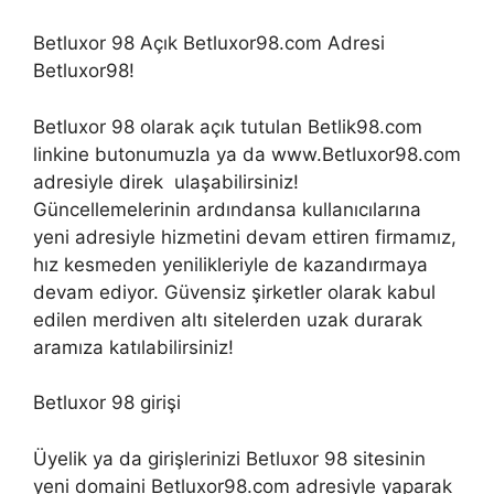
Betluxor 98 Açık Betluxor98.com Adresi
Betluxor98!
Betluxor 98 olarak açık tutulan Betlik98.com
linkine butonumuzla ya da www.Betluxor98.com
adresiyle direk ulaşabilirsiniz!
Güncellemelerinin ardındansa kullanıcılarına
yeni adresiyle hizmetini devam ettiren firmamız,
hız kesmeden yenilikleriyle de kazandırmaya
devam ediyor. Güvensiz şirketler olarak kabul
edilen merdiven altı sitelerden uzak durarak
aramıza katılabilirsiniz!
Betluxor 98 girişi
Üyelik ya da girişlerinizi Betluxor 98 sitesinin
yeni domaini Betluxor98.com adresiyle yaparak