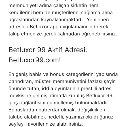
memnuniyeti adına çalışan şirketin hem
kendilerini hem de müşterilerini sağlama alma
uğraşlarından kaynaklanmaktadır. Yenilenen
adresleri Betluxor app uygulamaını indirerek
takip etmenize gerek kalmadan öğrenebilirsiniz.
Betluxor 99 Aktif Adresi:
Betluxor99.com!
En geniş bahis ve bonus kategorilerini yapısında
barındıran, müşteri memnuniyetini fazlası şeyin
önünde tutan, iddia oyunlarının prestijli adresi
mevkisine gelmiş itimatla kuruluş Betluxor 99,
giriş bağlantısını güncellemiş bulunmaktadır.
Bonuslardan haberdar olmak, değişiklikleri
takibe alabilmek hedefli, yazımızı okuduğunuz
sayfayı favorilerinize alabilirsiniz.