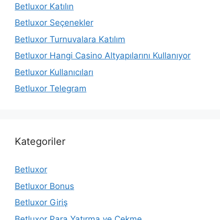
Betluxor Katılın
Betluxor Seçenekler
Betluxor Turnuvalara Katılım
Betluxor Hangi Casino Altyapılarını Kullanıyor
Betluxor Kullanıcıları
Betluxor Telegram
Kategoriler
Betluxor
Betluxor Bonus
Betluxor Giriş
Betluxor Para Yatırma ve Çekme