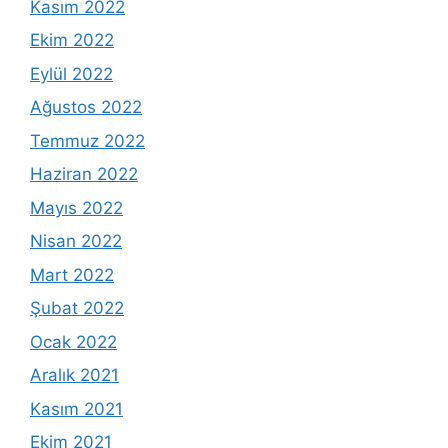
Kasım 2022
Ekim 2022
Eylül 2022
Ağustos 2022
Temmuz 2022
Haziran 2022
Mayıs 2022
Nisan 2022
Mart 2022
Şubat 2022
Ocak 2022
Aralık 2021
Kasım 2021
Ekim 2021