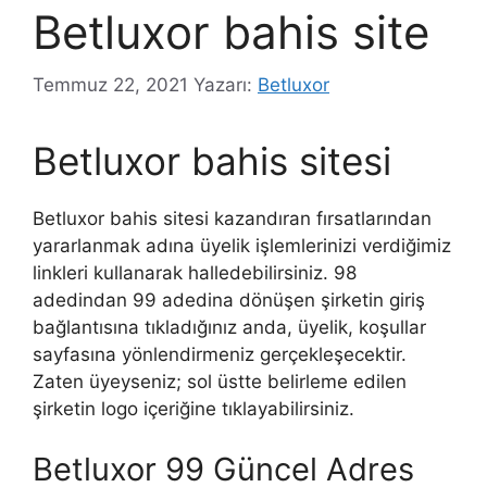
Betluxor bahis site
Temmuz 22, 2021
Yazarı:
Betluxor
Betluxor bahis sitesi
Betluxor bahis sitesi kazandıran fırsatlarından
yararlanmak adına üyelik işlemlerinizi verdiğimiz
linkleri kullanarak halledebilirsiniz. 98
adedindan 99 adedina dönüşen şirketin giriş
bağlantısına tıkladığınız anda, üyelik, koşullar
sayfasına yönlendirmeniz gerçekleşecektir.
Zaten üyeyseniz; sol üstte belirleme edilen
şirketin logo içeriğine tıklayabilirsiniz.
Betluxor 99 Güncel Adres