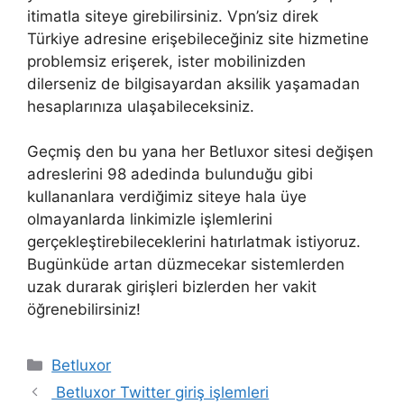
itimatla siteye girebilirsiniz. Vpn’siz direk
Türkiye adresine erişebileceğiniz site hizmetine
problemsiz erişerek, ister mobilinizden
dilerseniz de bilgisayardan aksilik yaşamadan
hesaplarınıza ulaşabileceksiniz.
Geçmiş den bu yana her Betluxor sitesi değişen
adreslerini 98 adedinda bulunduğu gibi
kullananlara verdiğimiz siteye hala üye
olmayanlarda linkimizle işlemlerini
gerçekleştirebileceklerini hatırlatmak istiyoruz.
Bugünküde artan düzmecekar sistemlerden
uzak durarak girişleri bizlerden her vakit
öğrenebilirsiniz!
Kategoriler
Betluxor
Yazı
Betluxor Twitter giriş işlemleri