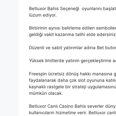
Betluxor Bahis Seçeneği oyunlarını başla
lüzum ediyor.
Birbirinin aynısı belirleme edilen sembol
geldiği vakit kazanma talihi elde edersiniz
Düzenli ve sabit yatırımlar adına Bet but
Yüksek limitlerde yatırım gerçekleştirme a
Freespin ücretsiz dönüş hakkı manasına ge
faydalanarak daha çok slot oyununa katıl
kaynaklı rastgele bir strateji uygulamasın
mümkün olacak.
Betluxor Canlı Casino Bahis severler dünya
kullanıcıların hizmetine verir. Betluxor can