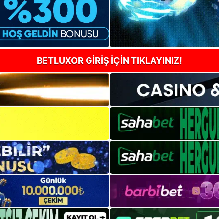
BETLUXOR GİRİŞ İÇİN TIKLAYINIZ!