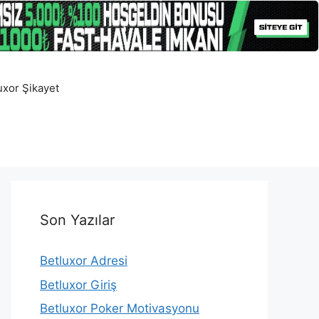
uxor Şikayet
Son Yazılar
Betluxor Adresi
Betluxor Giriş
Betluxor Poker Motivasyonu