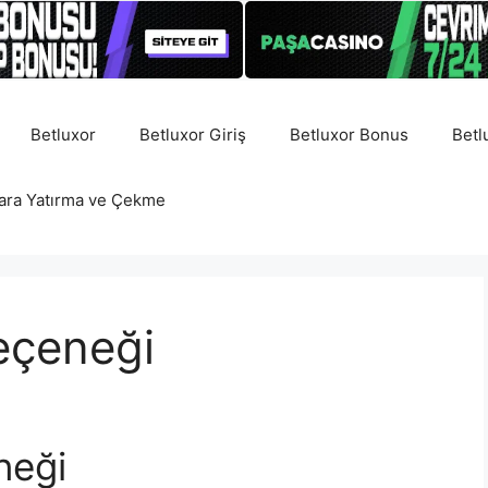
Betluxor
Betluxor Giriş
Betluxor Bonus
Betl
Para Yatırma ve Çekme
eçeneği
neği