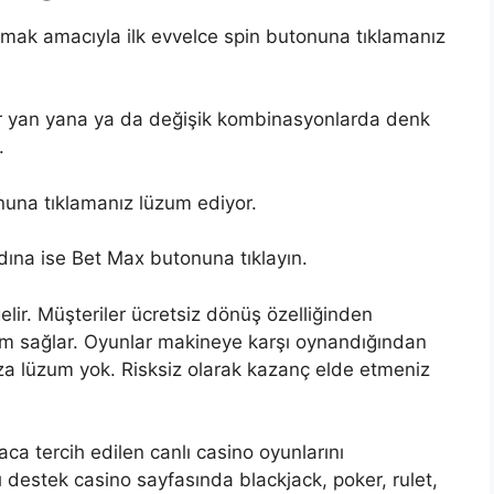
tmak amacıyla ilk evvelce spin butonuna tıklamanız
ler yan yana ya da değişik kombinasyonlarda denk
.
onuna tıklamanız lüzum ediyor.
dına ise Bet Max butonuna tıklayın.
lir. Müşteriler ücretsiz dönüş özelliğinden
ım sağlar. Oyunlar makineye karşı oynandığından
ıza lüzum yok. Risksiz olarak kazanç elde etmeniz
ca tercih edilen canlı casino oyunlarını
lı destek casino sayfasında blackjack, poker, rulet,