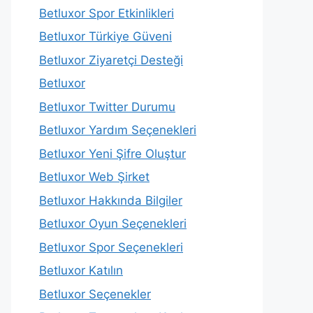
Betluxor Spor Etkinlikleri
Betluxor Türkiye Güveni
Betluxor Ziyaretçi Desteği
Betluxor
Betluxor Twitter Durumu
Betluxor Yardım Seçenekleri
Betluxor Yeni Şifre Oluştur
Betluxor Web Şirket
Betluxor Hakkında Bilgiler
Betluxor Oyun Seçenekleri
Betluxor Spor Seçenekleri
Betluxor Katılın
Betluxor Seçenekler